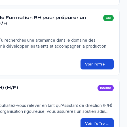
de Formation RH pour préparer un
CDI
F/H
🌟Tu recherches une alternance dans le domaine des
 à développer les talents et accompagner la production
Voir l'offre →
) (H/F)
Intérim
ouhaitez-vous relever en tant qu'Assistant de direction (F/H)
 organisation rigoureuse, vous assurerez un soutien adm…
Voir l'offre →