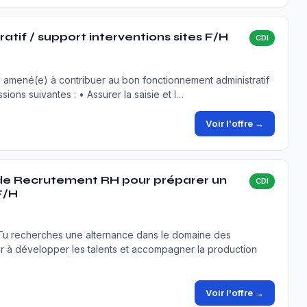
atif / support interventions sites F/H
CDI
z amené(e) à contribuer au bon fonctionnement administratif
sions suivantes : • Assurer la saisie et l…
Voir l'offre →
de Recrutement RH pour préparer un
CDI
F/H
🌟Tu recherches une alternance dans le domaine des
 à développer les talents et accompagner la production
Voir l'offre →