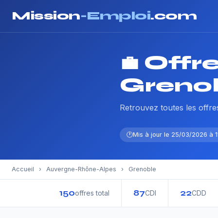
Mission
-Emploi
.com
💼 Offr
Greno
Retrouvez toutes les off
Mis à jour le 25/03/2026 à 
Accueil
›
Auvergne-Rhône-Alpes
›
Grenoble
150
87
22
offres total
CDI
CDD