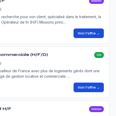
H/F
Intérim
g
erche pour son client, spécialisé dans le traitement, la
1 Opérateur de tri (H/F).Missions princ…
Voir l'offre →
 commerciale (H/F/D)
CDI
g
 bailleur de France avec plus de logements gérés dont une
gé de gestion locative et commerciale :…
Voir l'offre →
t H/F
Intérim