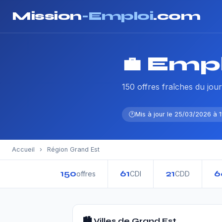
Mission
-Emploi
.com
💼 Emp
150 offres fraîches du jour
Mis à jour le 25/03/2026 à 1
Accueil
›
Région Grand Est
150
61
21
6
offres
CDI
CDD
🏙️ Villes de Grand Est