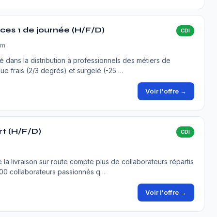
s 1 de journée (H/F/D)
CDI
im
isé dans la distribution à professionnels des métiers de
ue frais (2/3 degrés) et surgelé (-25 …
Voir l'offre →
rt (H/F/D)
CDI
e la livraison sur route compte plus de collaborateurs répartis
000 collaborateurs passionnés q…
Voir l'offre →