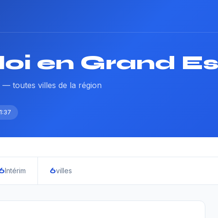
loi en Grand Es
 — toutes villes de la région
1:37
6
6
Intérim
villes