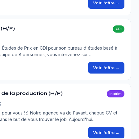
Voir l'offre →
 (H/F)
CDI
 Études de Prix en CDI pour son bureau d'études basé à
équipe de 8 personnes, vous intervenez sur …
Voir l'offre →
de la production (H/F)
Intérim
g
our vous ! :) Notre agence va de l'avant, chaque CV et
ns le but de vous trouver le job. Aujourd'hui…
Voir l'offre →