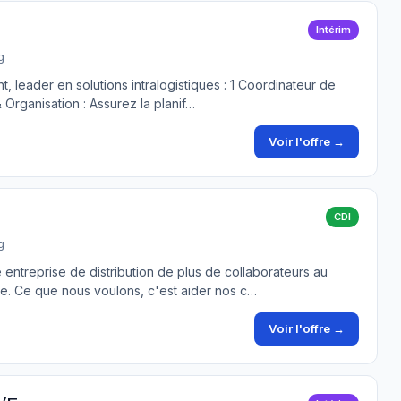
Intérim
g
, leader en solutions intralogistiques : 1 Coordinateur de
& Organisation : Assurez la planif…
Voir l'offre →
CDI
g
ntreprise de distribution de plus de collaborateurs au
ée. Ce que nous voulons, c'est aider nos c…
Voir l'offre →