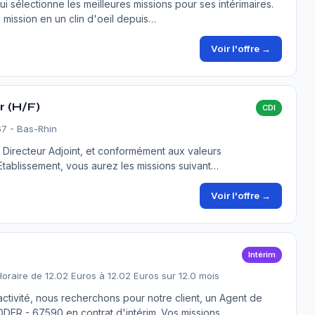
ui sélectionne les meilleures missions pour ses intérimaires.
 mission en un clin d'oeil depuis…
Voir l'offre →
r (H/F)
CDI
67 - Bas-Rhin
u Directeur Adjoint, et conformément aux valeurs
'Etablissement, vous aurez les missions suivant…
Voir l'offre →
Intérim
Horaire de 12.02 Euros à 12.02 Euros sur 12.0 mois
tivité, nous recherchons pour notre client, un Agent de
R - 67590 en contrat d'intérim. Vos missions…