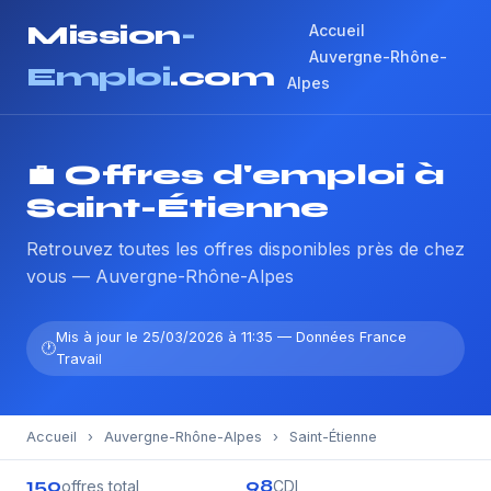
Mission
-
Accueil
Auvergne-Rhône-
Emploi
.com
Alpes
💼 Offres d'emploi à
Saint-Étienne
Retrouvez toutes les offres disponibles près de chez
vous — Auvergne-Rhône-Alpes
Mis à jour le 25/03/2026 à 11:35 — Données France
Travail
Accueil
›
Auvergne-Rhône-Alpes
›
Saint-Étienne
150
98
offres total
CDI