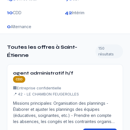
10
42
CDD
Intérim
0
Alternance
Toutes les offres à Saint-
150
résultats
Étienne
agent administratif h/f
CDD
🏢
Entreprise confidentielle
📍 42 - LE CHAMBON FEUGEROLLES
Missions principales: Organisation des plannings -
Élaborer et ajuster les plannings des équipes
(éducatives, soignantes, etc.) - Prendre en compte
les absences, les congés et les contraintes organis…