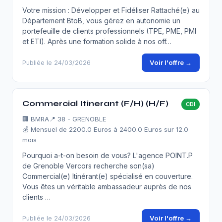
Votre mission : Développer et Fidéliser Rattaché(e) au
Département BtoB, vous gérez en autonomie un
portefeuille de clients professionnels (TPE, PME, PMI
et ETI). Après une formation solide à nos off…
Voir l'offre →
Publiée le 24/03/2026
Commercial Itinerant (F/H) (H/F)
CDI
🏢
BMRA
📍 38 - GRENOBLE
💰 Mensuel de 2200.0 Euros à 2400.0 Euros sur 12.0
mois
Pourquoi a-t-on besoin de vous? L'agence POINT.P
de Grenoble Vercors recherche son(sa)
Commercial(e) Itinérant(e) spécialisé en couverture.
Vous êtes un véritable ambassadeur auprès de nos
clients …
Voir l'offre →
Publiée le 24/03/2026