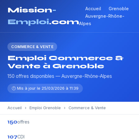
Mission
-
Accueil
Grenoble
Auvergne-Rhône-
Emploi
.com
Alpes
COMMERCE & VENTE
Emploi Commerce &
Vente à Grenoble
150 offres disponibles — Auvergne-Rhône-Alpes
🕐 Mis à jour le 25/03/2026 à 11:39
Accueil
›
Emploi Grenoble
›
Commerce & Vente
150
offres
107
CDI