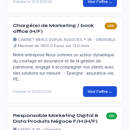
Voir l'offre →
Publiée le 12/03/2026
Chargé(e) de Marketing / back
CDD
office (H/F)
🏢
CABINET MERLE DUPUIS ASSOCIES
📍 38 - GRENOBLE
💰 Mensuel de 1900.0 Euros sur 12.0 mois
Notre entreprise Nous sommes un acteur dynamique
du courtage en assurance et de la gestion de
patrimoine, engagé à accompagner nos clients avec
des solutions sur mesure : - Épargne : assurance-vie,
PE…
Voir l'offre →
Publiée le 11/03/2026
Responsable Marketing Digital &
CDI
Data Produits Négoce F/H (H/F)
🏢
SAMSE
📍 38 - Grenoble