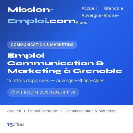
Mission
-
Accueil
Grenoble
Auvergne-Rhône-
Emploi
.com
Alpes
COMMUNICATION & MARKETING
Emploi
Communication &
Marketing à Grenoble
15 offres disponibles — Auvergne-Rhône-Alpes
🕐 Mis à jour le 25/03/2026 à 11:39
Accueil
›
Emploi Grenoble
›
Communication & Marketing
15
offres