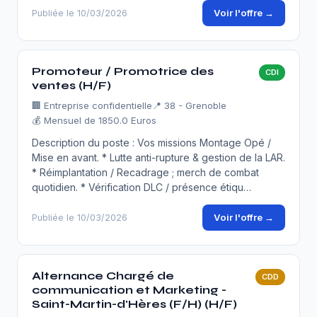
Voir l'offre →
Publiée le 10/03/2026
Promoteur / Promotrice des
CDI
ventes (H/F)
🏢
Entreprise confidentielle
📍 38 - Grenoble
💰 Mensuel de 1850.0 Euros
Description du poste : Vos missions Montage Opé /
Mise en avant. * Lutte anti-rupture & gestion de la LAR.
* Réimplantation / Recadrage ; merch de combat
quotidien. * Vérification DLC / présence étiqu…
Voir l'offre →
Publiée le 10/03/2026
Alternance Chargé de
CDD
communication et Marketing -
Saint-Martin-d'Hères (F/H) (H/F)