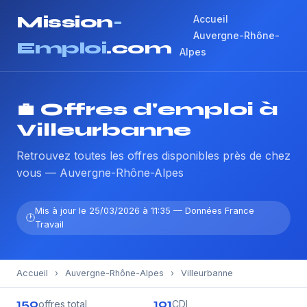
Mission
-
Accueil
Auvergne-Rhône-
Emploi
.com
Alpes
💼 Offres d'emploi à
Villeurbanne
Retrouvez toutes les offres disponibles près de chez
vous — Auvergne-Rhône-Alpes
Mis à jour le 25/03/2026 à 11:35 — Données France
Travail
Accueil
›
Auvergne-Rhône-Alpes
›
Villeurbanne
150
101
offres total
CDI