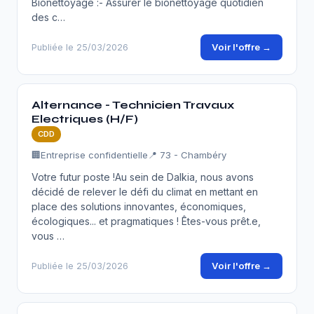
Bionettoyage :- Assurer le bionettoyage quotidien
des c…
Voir l'offre →
Publiée le 25/03/2026
Alternance - Technicien Travaux
Electriques (H/F)
CDD
🏢
Entreprise confidentielle
📍 73 - Chambéry
Votre futur poste !Au sein de Dalkia, nous avons
décidé de relever le défi du climat en mettant en
place des solutions innovantes, économiques,
écologiques... et pragmatiques ! Êtes-vous prêt.e,
vous …
Voir l'offre →
Publiée le 25/03/2026