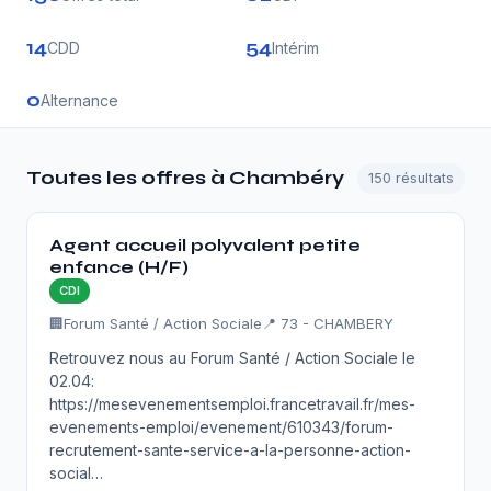
14
54
CDD
Intérim
0
Alternance
Toutes les offres à Chambéry
150 résultats
Agent accueil polyvalent petite
enfance (H/F)
CDI
🏢
Forum Santé / Action Sociale
📍 73 - CHAMBERY
Retrouvez nous au Forum Santé / Action Sociale le
02.04:
https://mesevenementsemploi.francetravail.fr/mes-
evenements-emploi/evenement/610343/forum-
recrutement-sante-service-a-la-personne-action-
social…