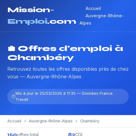
Mission
-
Accueil
Auvergne-Rhône-
Emploi
.com
Alpes
💼 Offres d'emploi à
Chambéry
Retrouvez toutes les offres disponibles près de chez
vous — Auvergne-Rhône-Alpes
Mis à jour le 25/03/2026 à 11:35 — Données France
Travail
Accueil
›
Auvergne-Rhône-Alpes
›
Chambéry
150
82
offres total
CDI