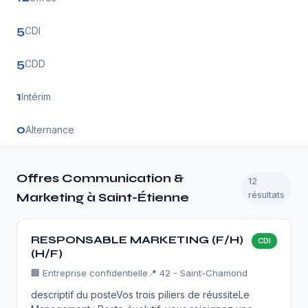
5
CDI
5
CDD
1
Intérim
0
Alternance
Offres Communication &
12
résultats
Marketing à Saint-Étienne
RESPONSABLE MARKETING (F/H)
CDI
(H/F)
🏢
Entreprise confidentielle
📍 42 - Saint-Chamond
descriptif du posteVos trois piliers de réussiteLe