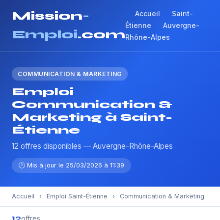
Mission
-
Accueil
Saint-
Étienne
Auvergne-
Emploi
.com
Rhône-Alpes
COMMUNICATION & MARKETING
Emploi
Communication &
Marketing à Saint-
Étienne
12 offres disponibles — Auvergne-Rhône-Alpes
🕐 Mis à jour le 25/03/2026 à 11:39
Accueil
›
Emploi Saint-Étienne
›
Communication & Marketing
12
offres