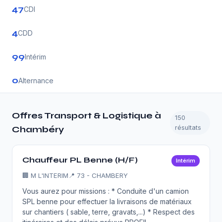
47
CDI
4
CDD
99
Intérim
0
Alternance
Offres Transport & Logistique à
150
résultats
Chambéry
Chauffeur PL Benne (H/F)
Intérim
🏢
M L'INTERIM
📍 73 - CHAMBERY
Vous aurez pour missions : * Conduite d'un camion
SPL benne pour effectuer la livraisons de matériaux
sur chantiers ( sable, terre, gravats,...) * Respect des