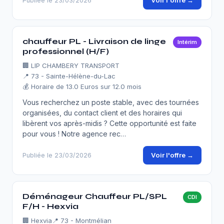
Voir l'offre →
Publiée le 23/03/2026
chauffeur PL - Livraison de linge
Intérim
professionnel (H/F)
🏢
LIP CHAMBERY TRANSPORT
📍 73 - Sainte-Hélène-du-Lac
💰 Horaire de 13.0 Euros sur 12.0 mois
Vous recherchez un poste stable, avec des tournées
organisées, du contact client et des horaires qui
libèrent vos après-midis ? Cette opportunité est faite
pour vous ! Notre agence rec…
Voir l'offre →
Publiée le 23/03/2026
Déménageur Chauffeur PL/SPL
CDI
F/H - Hexvia
🏢
Hexvia
📍 73 - Montmélian