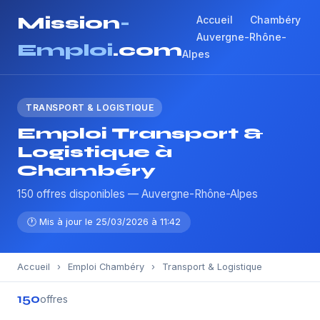
Mission
-
Accueil
Chambéry
Auvergne-Rhône-
Emploi
.com
Alpes
TRANSPORT & LOGISTIQUE
Emploi Transport &
Logistique à
Chambéry
150 offres disponibles — Auvergne-Rhône-Alpes
🕐 Mis à jour le 25/03/2026 à 11:42
Accueil
›
Emploi Chambéry
›
Transport & Logistique
150
offres