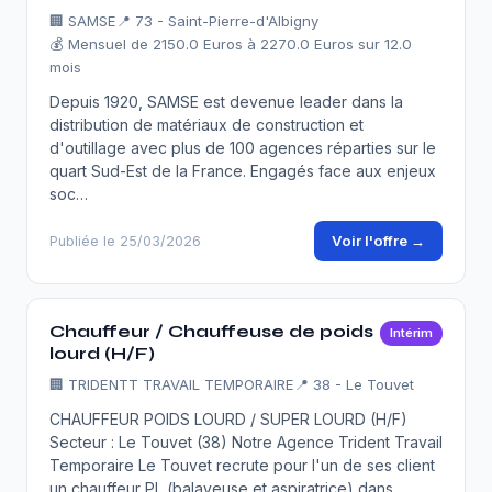
🏢
SAMSE
📍 73 - Saint-Pierre-d'Albigny
💰 Mensuel de 2150.0 Euros à 2270.0 Euros sur 12.0
mois
Depuis 1920, SAMSE est devenue leader dans la
distribution de matériaux de construction et
d'outillage avec plus de 100 agences réparties sur le
quart Sud-Est de la France. Engagés face aux enjeux
soc…
Voir l'offre →
Publiée le 25/03/2026
Chauffeur / Chauffeuse de poids
Intérim
lourd (H/F)
🏢
TRIDENTT TRAVAIL TEMPORAIRE
📍 38 - Le Touvet
CHAUFFEUR POIDS LOURD / SUPER LOURD (H/F)
Secteur : Le Touvet (38) Notre Agence Trident Travail
Temporaire Le Touvet recrute pour l'un de ses client
un chauffeur PL (balayeuse et aspiratrice) dans …