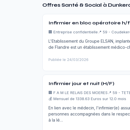
Offres Santé & Social à Dunke
Infirmier en bloc opératoire h
🏢
Entreprise confidentielle
📍 59 - Coudeke
L'Etablissement du Groupe ELSAN, implan
de Flandre est un établissement médico-chir
Publiée le 24/03/2026
Infirmier jour et nuit (H/F)
🏢
F A M LE RELAIS DES MOERES
📍 59 - TE
💰 Mensuel de 1338.63 Euros sur 12.0 mois
En lien avec le médecin, l'infirmier(e) a
personnes accompagnées dans le respect 
à la lé…