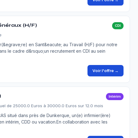
généraux (H/F)
CDI
e
r(&egrave;re) en Sant&eacute; au Travail (H/F) pour notre
ans le cadre d&rsquo;un recrutement en CDI au sein
Voir l'offre →
H
Intérim
uel de 25000.0 Euros à 30000.0 Euros sur 12.0 mois
AS situé dans près de Dunkerque, un(e) infirmier(ère)
en intérim, CDD ou vacation.En collaboration avec les