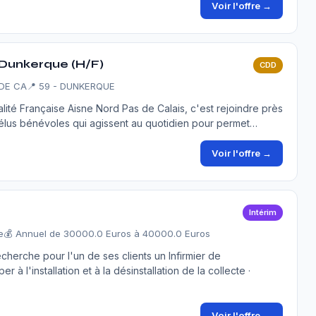
Voir l'offre →
Dunkerque (H/F)
CDD
 DE CA
📍 59 - DUNKERQUE
alité Française Aisne Nord Pas de Calais, c'est rejoindre près
'élus bénévoles qui agissent au quotidien pour permet…
Voir l'offre →
Intérim
e
💰 Annuel de 30000.0 Euros à 40000.0 Euros
rche pour l'un de ses clients un Infirmier de
r à l'installation et à la désinstallation de la collecte ·
Voir l'offre →