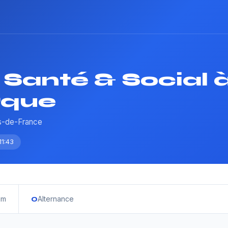
Santé & Social 
rque
ts-de-France
11:43
0
im
Alternance