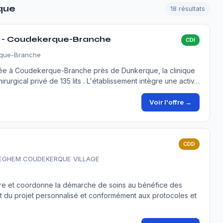
rque
18 résultats
/f - Coudekerque-Branche
CDI
rque-Branche
tée à Coudekerque-Branche près de Dunkerque, la clinique
urgical privé de 135 lits . L'établissement intègre une activ…
Voir l'offre →
CDD
TEGHEM COUDEKERQUE VILLAGE
ssure et coordonne la démarche de soins au bénéfice des
du projet personnalisé et conformément aux protocoles et