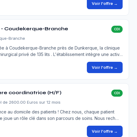
Voir l'offre →
/f - Coudekerque-Branche
CDI
rque-Branche
tée à Coudekerque-Branche près de Dunkerque, la clinique
urgical privé de 135 lits . L'établissement intègre une activ…
Voir l'offre →
ere coordinatrice (H/F)
CDI
l de 2600.00 Euros sur 12 mois
ence au domicile des patients ! Chez nous, chaque patient
ce joue un rôle clé dans son parcours de soins. Nous rech…
Voir l'offre →