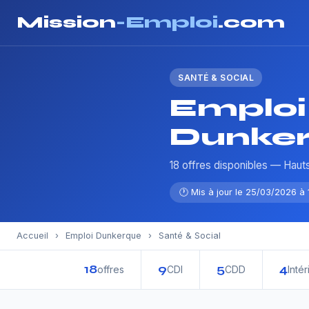
Mission
-Emploi
.com
SANTÉ & SOCIAL
Emploi 
Dunke
18 offres disponibles — Hau
🕐 Mis à jour le 25/03/2026 à 
Accueil
›
Emploi Dunkerque
›
Santé & Social
18
9
5
4
offres
CDI
CDD
Intér