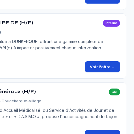
RE DE (H/F)
Intérim
e
l situé à DUNKERQUE, offrant une gamme complète de
Prêt(e) à impacter positivement chaque intervention
Voir l'offre →
généraux (H/F)
CDI
-Coudekerque-Village
Accueil Médicalisé, du Service d'Activités de Jour et de
cile » et « D.A.S.M.O », propose l'accompagnement de façon