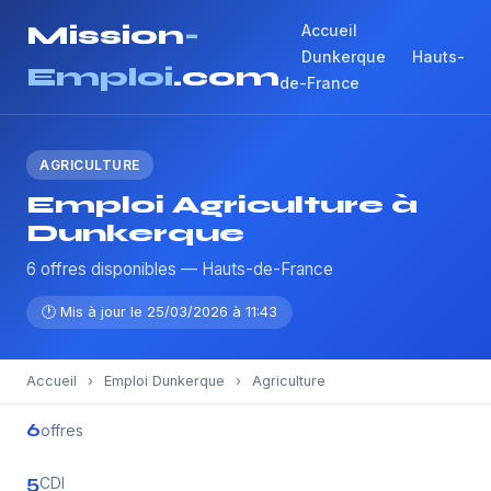
Mission
-
Accueil
Dunkerque
Hauts-
Emploi
.com
de-France
AGRICULTURE
Emploi Agriculture à
Dunkerque
6 offres disponibles — Hauts-de-France
🕐 Mis à jour le 25/03/2026 à 11:43
Accueil
›
Emploi Dunkerque
›
Agriculture
6
offres
5
CDI