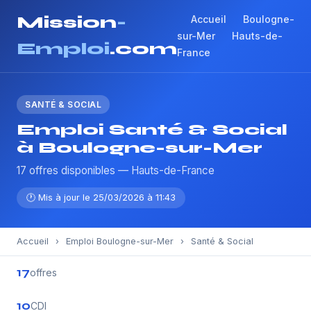
Mission
-
Accueil
Boulogne-
sur-Mer
Hauts-de-
Emploi
.com
France
SANTÉ & SOCIAL
Emploi Santé & Social
à Boulogne-sur-Mer
17 offres disponibles — Hauts-de-France
🕐 Mis à jour le 25/03/2026 à 11:43
Accueil
›
Emploi Boulogne-sur-Mer
›
Santé & Social
17
offres
10
CDI