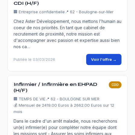
CDI (H/F)
🏢
Entreprise confidentielle
📍 62 - Boulogne-sur-Mer
Chez Aster Développement, nous mettons l'humain au
coeur de nos priorités. En tant que cabinet de
recrutement de proximité, notre mission est
d'accompagner avec passion et expertise aussi bien
nos ca…
Voir l'offre →
Publiée le 03/03/2026
Infirmier / Infirmière en EHPAD
CDD
(H/F)
🏢
TEMPS DE VIE
📍 62 - BOULOGNE SUR MER
💰 Mensuel de 2419.00 Euros à 2662.00 Euros sur 12
mois
Dans le cadre d'un arrêt maladie, nous recherchons
un(e) infirmier(e) pour compléter notre équipe dont
les missions sont - Assurer les soins infirmiers aux