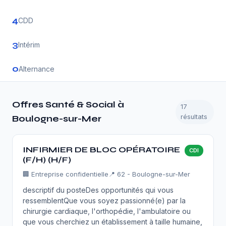
4
CDD
3
Intérim
0
Alternance
Offres Santé & Social à
17
résultats
Boulogne-sur-Mer
INFIRMIER DE BLOC OPÉRATOIRE
CDI
(F/H) (H/F)
🏢
Entreprise confidentielle
📍 62 - Boulogne-sur-Mer
descriptif du posteDes opportunités qui vous
ressemblentQue vous soyez passionné(e) par la
chirurgie cardiaque, l'orthopédie, l'ambulatoire ou
que vous cherchiez un établissement à taille humaine,