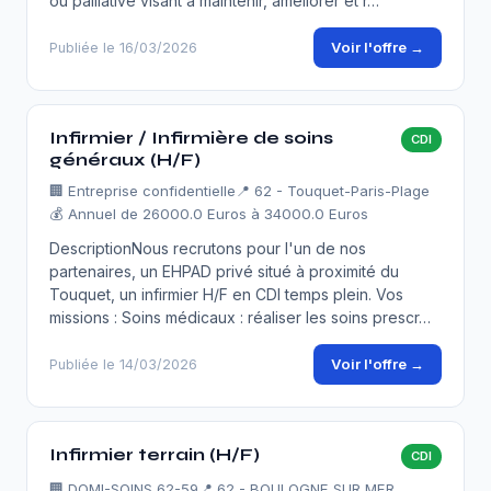
ou palliative visant à maintenir, améliorer et r…
Voir l'offre →
Publiée le 16/03/2026
Infirmier / Infirmière de soins
CDI
généraux (H/F)
🏢
Entreprise confidentielle
📍 62 - Touquet-Paris-Plage
💰 Annuel de 26000.0 Euros à 34000.0 Euros
DescriptionNous recrutons pour l'un de nos
partenaires, un EHPAD privé situé à proximité du
Touquet, un infirmier H/F en CDI temps plein. Vos
missions : Soins médicaux : réaliser les soins prescr…
Voir l'offre →
Publiée le 14/03/2026
Infirmier terrain (H/F)
CDI
🏢
DOMI-SOINS 62-59
📍 62 - BOULOGNE SUR MER