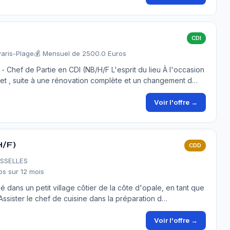
CDI
Paris-Plage
💰 Mensuel de 2500.0 Euros
- Chef de Partie en CDI (NB/H/F L'esprit du lieu À l'occasion
uet , suite à une rénovation complète et un changement d…
Voir l'offre →
H/F)
CDD
ESSELLES
s sur 12 mois
ué dans un petit village côtier de la côte d'opale, en tant que
Assister le chef de cuisine dans la préparation d…
Voir l'offre →