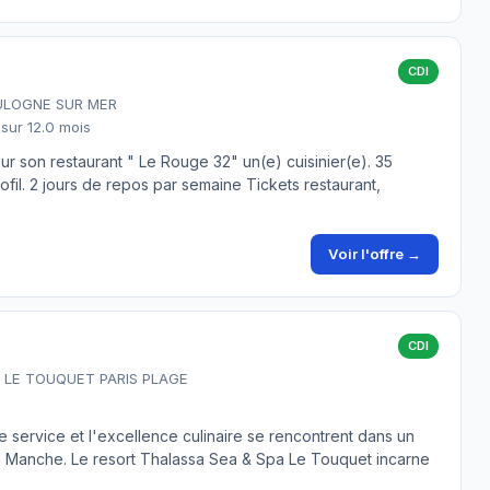
CDI
OULOGNE SUR MER
sur 12.0 mois
r son restaurant " Le Rouge 32" un(e) cuisinier(e). 35
fil. 2 jours de repos par semaine Tickets restaurant,
Voir l'offre →
CDI
- LE TOUQUET PARIS PLAGE
e service et l'excellence culinaire se rencontrent dans un
 Manche. Le resort Thalassa Sea & Spa Le Touquet incarne