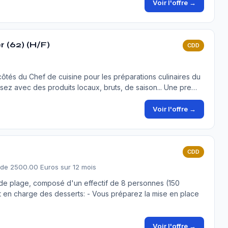
Voir l'offre →
 (62) (H/F)
CDD
tés du Chef de cuisine pour les préparations culinaires du
isez avec des produits locaux, bruts, de saison... Une pre…
Voir l'offre →
CDD
 de 2500.00 Euros sur 12 mois
 de plage, composé d'un effectif de 8 personnes (150
t en charge des desserts: - Vous préparez la mise en place
Voir l'offre →