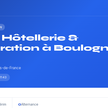
N
Hôtellerie &
ration à Boulogn
ts-de-France
11:43
0
térim
Alternance