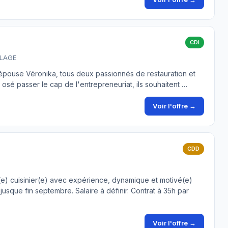
CDI
PLAGE
n épouse Véronika, tous deux passionnés de restauration et
r osé passer le cap de l'entrepreneuriat, ils souhaitent …
Voir l'offre →
CDD
(e) cuisinier(e) avec expérience, dynamique et motivé(e)
usque fin septembre. Salaire à définir. Contrat à 35h par
Voir l'offre →