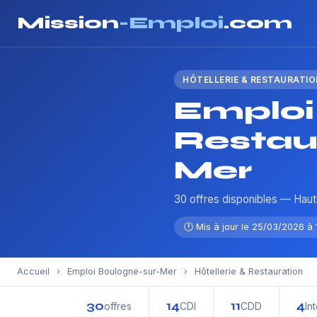
Mission
-Emploi
.com
HÔTELLERIE & RESTAURATIO
Emploi 
Restau
Mer
30 offres disponibles — Hau
🕐 Mis à jour le 25/03/2026 à 
Accueil
›
Emploi Boulogne-sur-Mer
›
Hôtellerie & Restauration
30
14
11
4
offres
CDI
CDD
In