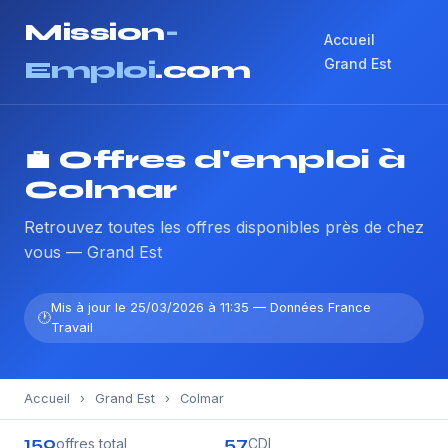
Mission
-
Accueil
Grand Est
Emploi
.com
💼 Offres d'emploi à
Colmar
Retrouvez toutes les offres disponibles près de chez
vous — Grand Est
Mis à jour le 25/03/2026 à 11:35 — Données France
Travail
Accueil
›
Grand Est
›
Colmar
150
57
offres total
CDI