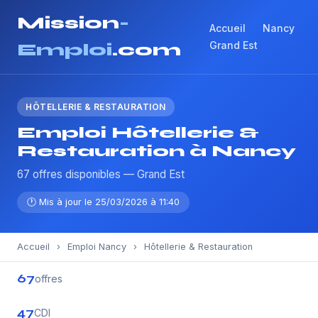
Mission
-
Accueil
Nancy
Grand Est
Emploi
.com
HÔTELLERIE & RESTAURATION
Emploi Hôtellerie &
Restauration à Nancy
67 offres disponibles — Grand Est
🕐 Mis à jour le 25/03/2026 à 11:40
Accueil
›
Emploi Nancy
›
Hôtellerie & Restauration
67
offres
47
CDI