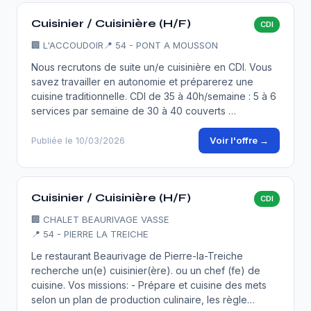
Cuisinier / Cuisinière (H/F)
CDI
🏢
L'ACCOUDOIR
📍 54 - PONT A MOUSSON
Nous recrutons de suite un/e cuisinière en CDI. Vous
savez travailler en autonomie et préparerez une
cuisine traditionnelle. CDI de 35 à 40h/semaine : 5 à 6
services par semaine de 30 à 40 couverts …
Voir l'offre →
Publiée le 10/03/2026
Cuisinier / Cuisinière (H/F)
CDI
🏢
CHALET BEAURIVAGE VASSE
📍 54 - PIERRE LA TREICHE
Le restaurant Beaurivage de Pierre-la-Treiche
recherche un(e) cuisinier(ère). ou un chef (fe) de
cuisine. Vos missions: - Prépare et cuisine des mets
selon un plan de production culinaire, les règle…