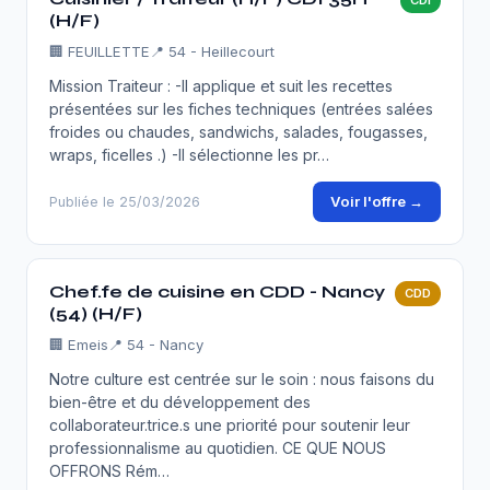
CDI
(H/F)
🏢
FEUILLETTE
📍 54 - Heillecourt
Mission Traiteur : -Il applique et suit les recettes
présentées sur les fiches techniques (entrées salées
froides ou chaudes, sandwichs, salades, fougasses,
wraps, ficelles .) -Il sélectionne les pr…
Voir l'offre →
Publiée le 25/03/2026
Chef.fe de cuisine en CDD - Nancy
CDD
(54) (H/F)
🏢
Emeis
📍 54 - Nancy
Notre culture est centrée sur le soin : nous faisons du
bien-être et du développement des
collaborateur.trice.s une priorité pour soutenir leur
professionnalisme au quotidien. CE QUE NOUS
OFFRONS Rém…