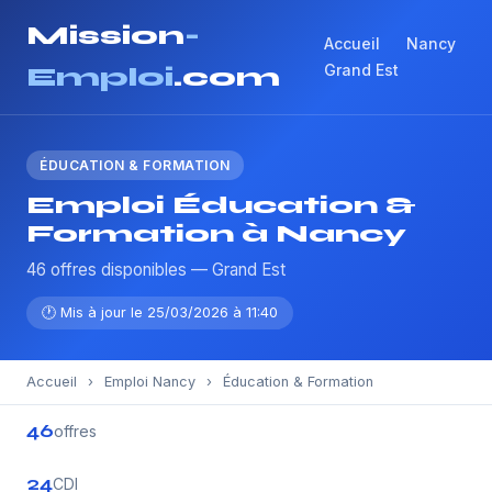
Mission
-
Accueil
Nancy
Grand Est
Emploi
.com
ÉDUCATION & FORMATION
Emploi Éducation &
Formation à Nancy
46 offres disponibles — Grand Est
🕐 Mis à jour le 25/03/2026 à 11:40
Accueil
›
Emploi Nancy
›
Éducation & Formation
46
offres
24
CDI