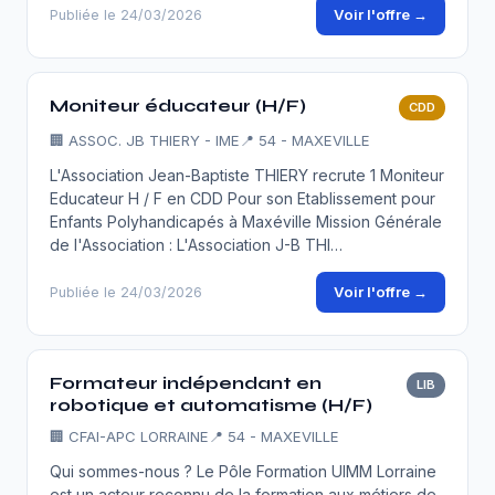
Voir l'offre →
Publiée le 24/03/2026
Moniteur éducateur (H/F)
CDD
🏢
ASSOC. JB THIERY - IME
📍 54 - MAXEVILLE
L'Association Jean-Baptiste THIERY recrute 1 Moniteur
Educateur H / F en CDD Pour son Etablissement pour
Enfants Polyhandicapés à Maxéville Mission Générale
de l'Association : L'Association J-B THI…
Voir l'offre →
Publiée le 24/03/2026
Formateur indépendant en
LIB
robotique et automatisme (H/F)
🏢
CFAI-APC LORRAINE
📍 54 - MAXEVILLE
Qui sommes-nous ? Le Pôle Formation UIMM Lorraine
est un acteur reconnu de la formation aux métiers de