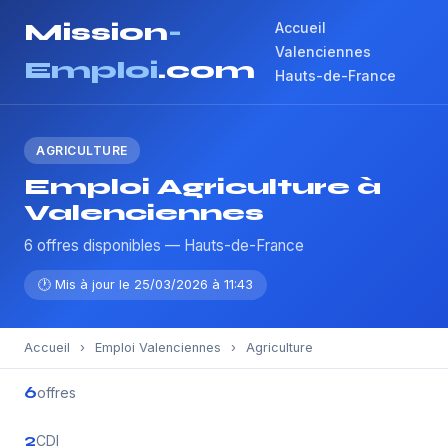
Mission
-
Accueil
Valenciennes
Emploi
.com
Hauts-de-France
AGRICULTURE
Emploi Agriculture à
Valenciennes
6 offres disponibles — Hauts-de-France
🕐 Mis à jour le 25/03/2026 à 11:43
Accueil
›
Emploi Valenciennes
›
Agriculture
6
offres
2
CDI