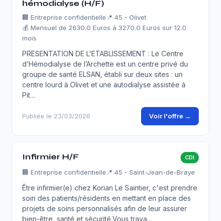
hémodialyse (H/F)
🏢
Entreprise confidentielle
📍 45 - Olivet
💰 Mensuel de 2630.0 Euros à 3270.0 Euros sur 12.0
mois
PRESENTATION DE L’ETABLISSEMENT : Le Centre
d’Hémodialyse de l’Archette est un centre privé du
groupe de santé ELSAN, établi sur deux sites : un
centre lourd à Olivet et une autodialyse assistée à
Pit…
Voir l'offre →
Publiée le 23/03/2026
Infirmier H/F
CDI
🏢
Entreprise confidentielle
📍 45 - Saint-Jean-de-Braye
Être infirmier(e) chez Korian Le Saintier, c'est prendre
soin des patients/résidents en mettant en place des
projets de soins personnalisés afin de leur assurer
bien-être, santé et sécurité.Vous trava…