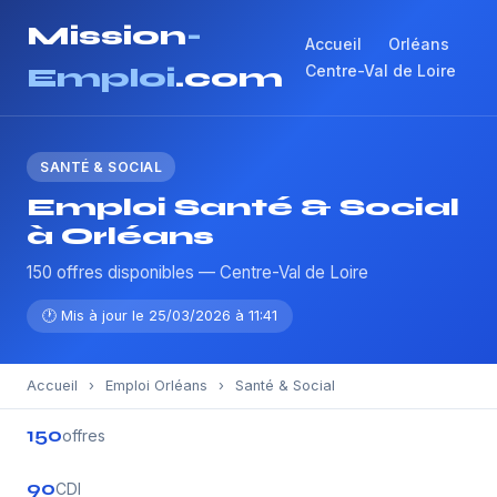
Mission
-
Accueil
Orléans
Centre-Val de Loire
Emploi
.com
SANTÉ & SOCIAL
Emploi Santé & Social
à Orléans
150 offres disponibles — Centre-Val de Loire
🕐 Mis à jour le 25/03/2026 à 11:41
Accueil
›
Emploi Orléans
›
Santé & Social
150
offres
90
CDI