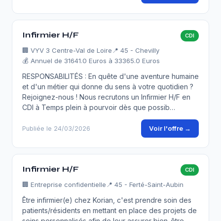
Infirmier H/F
CDI
🏢
VYV 3 Centre-Val de Loire
📍 45 - Chevilly
💰 Annuel de 31641.0 Euros à 33365.0 Euros
RESPONSABILITÉS : En quête d'une aventure humaine
et d'un métier qui donne du sens à votre quotidien ?
Rejoignez-nous ! Nous recrutons un Infirmier H/F en
CDI à Temps plein à pourvoir dès que possib…
Voir l'offre →
Publiée le 24/03/2026
Infirmier H/F
CDI
🏢
Entreprise confidentielle
📍 45 - Ferté-Saint-Aubin
Être infirmier(e) chez Korian, c'est prendre soin des
patients/résidents en mettant en place des projets de
soins personnalisés afin de leur assurer bien-être,