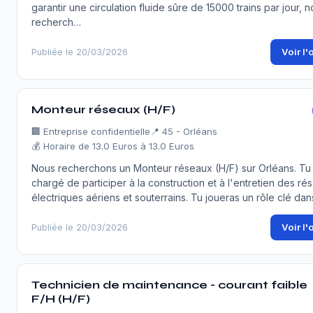
garantir une circulation fluide sûre de 15000 trains par jour, 
recherch…
Voir l'
Publiée le 20/03/2026
Monteur réseaux (H/F)
🏢
Entreprise confidentielle
📍 45 - Orléans
💰 Horaire de 13.0 Euros à 13.0 Euros
Nous recherchons un Monteur réseaux (H/F) sur Orléans. Tu
chargé de participer à la construction et à l'entretien des ré
électriques aériens et souterrains. Tu joueras un rôle clé dan
Voir l'
Publiée le 20/03/2026
Technicien de maintenance - courant faible
F/H (H/F)