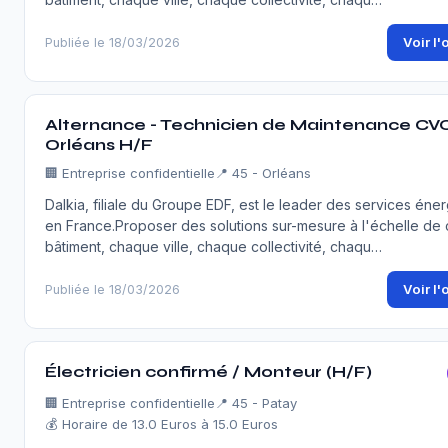
Voir l'
Publiée le 18/03/2026
Alternance - Technicien de Maintenance CVC
Orléans H/F
🏢
Entreprise confidentielle
📍 45 - Orléans
Dalkia, filiale du Groupe EDF, est le leader des services éne
en France.Proposer des solutions sur-mesure à l'échelle de
bâtiment, chaque ville, chaque collectivité, chaqu…
Voir l'
Publiée le 18/03/2026
Électricien confirmé / Monteur (H/F)
🏢
Entreprise confidentielle
📍 45 - Patay
💰 Horaire de 13.0 Euros à 15.0 Euros