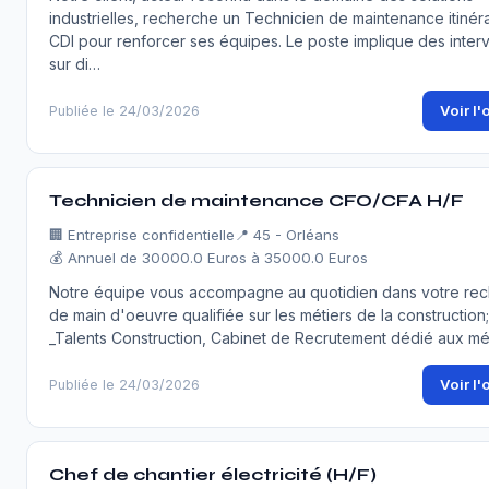
industrielles, recherche un Technicien de maintenance itinér
CDI pour renforcer ses équipes. Le poste implique des inter
sur di…
Voir l'
Publiée le 24/03/2026
Technicien de maintenance CFO/CFA H/F
🏢
Entreprise confidentielle
📍 45 - Orléans
💰 Annuel de 30000.0 Euros à 35000.0 Euros
Notre équipe vous accompagne au quotidien dans votre re
de main d'oeuvre qualifiée sur les métiers de la construction;
_Talents Construction, Cabinet de Recrutement dédié aux mé
Voir l'
Publiée le 24/03/2026
Chef de chantier électricité (H/F)