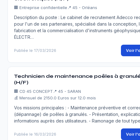
🏢
Entreprise confidentielle
📍 45 - Orléans
Description du poste : Le cabinet de recrutement Adecco re
pour l'un de ses partenaires, spécialisé dans la conception, 
fabrication et la commercialisation d'instruments géophysiqu
ÉLECTR…
Voir l'
Publiée le 17/03/2026
Technicien de maintenance poêles à granul
(H/F)
🏢
CD 45 CONCEPT
📍 45 - SARAN
💰 Mensuel de 2150.0 Euros sur 12.0 mois
Vos missions principales : - Maintenance préventive et corre
(dépannage) de poêles à granulés. - Présentation, explicati
informations auprès des utilisateurs. - Ramonage de tout ty
Voir l'
Publiée le 16/03/2026