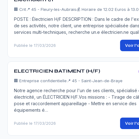
🏢
Crit
📍 45 - Fleury-les-Aubrais
💰 Horaire de 12.02 Euros à 13.
POSTE : Électricien H/F DESCRIPTION : Dans le cadre de l'e
de ses activités, notre client, une entreprise spécialisée dans
services multi-techniques, recherche un.e électricien.ne qual
Voir l'
Publiée le 17/03/2026
ELECTRICIEN BATIMENT (H/F)
🏢
Entreprise confidentielle
📍 45 - Saint-Jean-de-Braye
Notre agence recherche pour l'un de ses clients, spécialisé
électricité, un ÉLECTRICIEN H/F.Vos missions : - Tirage de câ
pose et raccordement appareillage - Mettre en service des
équipements é…
Voir l'
Publiée le 17/03/2026