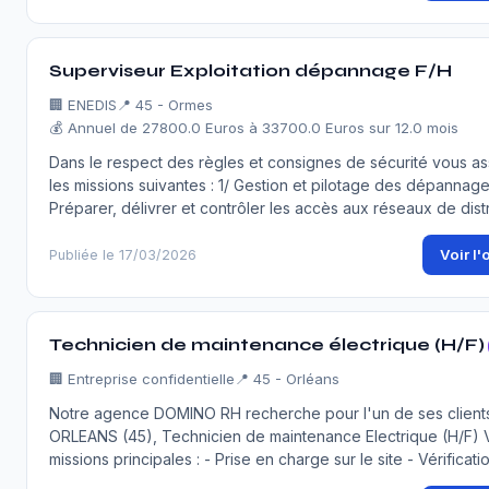
Superviseur Exploitation dépannage F/H
🏢
ENEDIS
📍 45 - Ormes
💰 Annuel de 27800.0 Euros à 33700.0 Euros sur 12.0 mois
Dans le respect des règles et consignes de sécurité vous a
les missions suivantes : 1/ Gestion et pilotage des dépannages
Préparer, délivrer et contrôler les accès aux réseaux de dist
Voir l'
Publiée le 17/03/2026
Technicien de maintenance électrique (H/F)
🏢
Entreprise confidentielle
📍 45 - Orléans
Notre agence DOMINO RH recherche pour l'un de ses clients
ORLEANS (45), Technicien de maintenance Electrique (H/F) 
missions principales : - Prise en charge sur le site - Vérificat