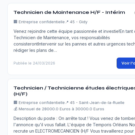
Technicien de Maintenance H/F - Intérim
🏢
Entreprise confidentielle
📍 45 - Gidy
Venez rejoindre cette équipe passionnée et investie!En tant
Technicien de Maintenance, vos responsabilités
consisterontIntervenir sur les pannes et autres urgences tec
rédiger les plans de…
Voir l'
Publiée le 24/03/2026
Technicien / Technicienne études électrique
(H/F)
🏢
Entreprise confidentielle
📍 45 - Saint-Jean-de-la-Ruelle
💰 Mensuel de 28000.0 Euros à 30000.0 Euros
Description du poste : On arrête tout ! Vous venez de tomber
l'annonce qu'il vous fallait. L'équipe de Temporis Orléans N
recrute un ELECTROMECANICIEN (H/F Vous travaillerez pour