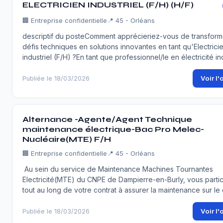
ELECTRICIEN INDUSTRIEL (F/H) (H/F)
🏢
Entreprise confidentielle
📍 45 - Orléans
descriptif du posteComment apprécieriez-vous de transform
défis techniques en solutions innovantes en tant qu'Electrici
industriel (F/H) ?En tant que professionnel/le en électricité in
Voir l'
Publiée le 18/03/2026
Alternance -Agente/Agent Technique
maintenance électrique-Bac Pro Melec-
Nucléaire(MTE) F/H
🏢
Entreprise confidentielle
📍 45 - Orléans
Au sein du service de Maintenance Machines Tournantes
Electricité(MTE) du CNPE de Dampierre-en-Burly, vous parti
tout au long de votre contrat à assurer la maintenance sur l
Voir l'
Publiée le 18/03/2026