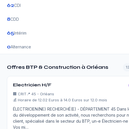
62
CDI
8
CDD
65
Intérim
0
Alternance
Offres BTP & Construction à Orléans
1
Electricien H/F
🏢
CRIT
📍 45 - Orléans
💰 Horaire de 12.02 Euros à 14.0 Euros sur 12.0 mois
ÉLECTRICIEN(NE) RECHERCHÉ(E) - DÉPARTEMENT 45 Dans l
du développement de son activité, nous recherchons pour n
client, spécialisé dans le secteur du BTP, un-e Électricien-ne 
Vos mi…