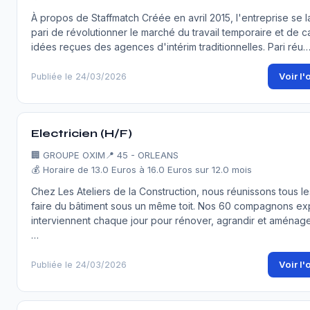
À propos de Staffmatch Créée en avril 2015, l'entreprise se l
pari de révolutionner le marché du travail temporaire et de c
idées reçues des agences d'intérim traditionnelles. Pari réu
Voir l'
Publiée le 24/03/2026
Electricien (H/F)
🏢
GROUPE OXIM
📍 45 - ORLEANS
💰 Horaire de 13.0 Euros à 16.0 Euros sur 12.0 mois
Chez Les Ateliers de la Construction, nous réunissons tous le
faire du bâtiment sous un même toit. Nos 60 compagnons ex
interviennent chaque jour pour rénover, agrandir et aménag
…
Voir l'
Publiée le 24/03/2026