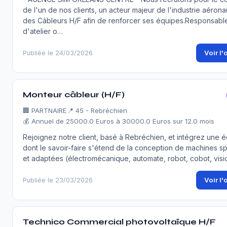
de l'un de nos clients, un acteur majeur de l'industrie aérona
des Câbleurs H/F afin de renforcer ses équipes.Responsabl
d'atelier o…
Voir l'
Publiée le 24/03/2026
Monteur câbleur (H/F)
🏢
PARTNAIRE
📍 45 - Rebréchien
💰 Annuel de 25000.0 Euros à 30000.0 Euros sur 12.0 mois
Rejoignez notre client, basé à Rebréchien, et intégrez une 
dont le savoir-faire s'étend de la conception de machines s
et adaptées (électromécanique, automate, robot, cobot, visi
Voir l'
Publiée le 23/03/2026
Technico Commercial photovoltaïque H/F