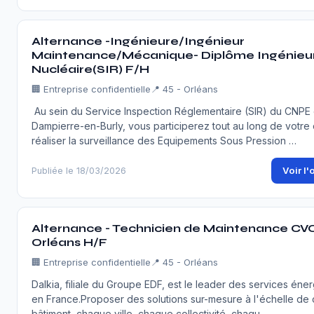
Alternance -Ingénieure/Ingénieur
Maintenance/Mécanique- Diplôme Ingénieu
Nucléaire(SIR) F/H
🏢
Entreprise confidentielle
📍 45 - Orléans
Au sein du Service Inspection Réglementaire (SIR) du CNPE
Dampierre-en-Burly, vous participerez tout au long de votre 
réaliser la surveillance des Equipements Sous Pression …
Voir l'
Publiée le 18/03/2026
Alternance - Technicien de Maintenance CVC
Orléans H/F
🏢
Entreprise confidentielle
📍 45 - Orléans
Dalkia, filiale du Groupe EDF, est le leader des services éne
en France.Proposer des solutions sur-mesure à l'échelle de
bâtiment, chaque ville, chaque collectivité, chaqu…