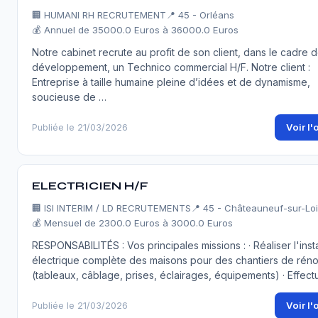
🏢
HUMANI RH RECRUTEMENT
📍 45 - Orléans
💰 Annuel de 35000.0 Euros à 36000.0 Euros
Notre cabinet recrute au profit de son client, dans le cadre 
développement, un Technico commercial H/F. Notre client :
Entreprise à taille humaine pleine d’idées et de dynamisme,
soucieuse de …
Voir l'
Publiée le 21/03/2026
ELECTRICIEN H/F
🏢
ISI INTERIM / LD RECRUTEMENTS
📍 45 - Châteauneuf-sur-Loi
💰 Mensuel de 2300.0 Euros à 3000.0 Euros
RESPONSABILITÉS : Vos principales missions : · Réaliser l'insta
électrique complète des maisons pour des chantiers de réno
(tableaux, câblage, prises, éclairages, équipements) · Effec
Voir l'
Publiée le 21/03/2026