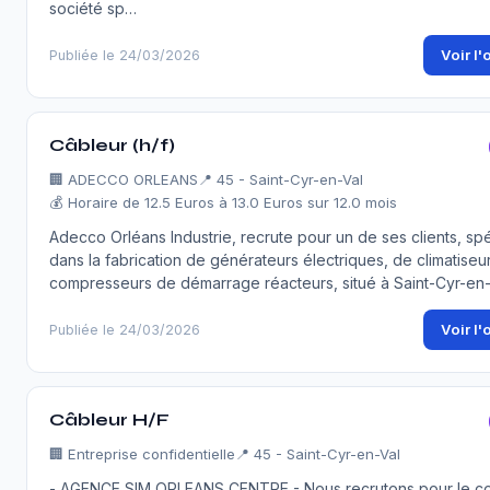
société sp…
Voir l'
Publiée le 24/03/2026
Câbleur (h/f)
🏢
ADECCO ORLEANS
📍 45 - Saint-Cyr-en-Val
💰 Horaire de 12.5 Euros à 13.0 Euros sur 12.0 mois
Adecco Orléans Industrie, recrute pour un de ses clients, spé
dans la fabrication de générateurs électriques, de climatiseu
compresseurs de démarrage réacteurs, situé à Saint-Cyr-en
Voir l'
Publiée le 24/03/2026
Câbleur H/F
🏢
Entreprise confidentielle
📍 45 - Saint-Cyr-en-Val
- AGENCE SIM ORLEANS CENTRE - Nous recrutons pour le c