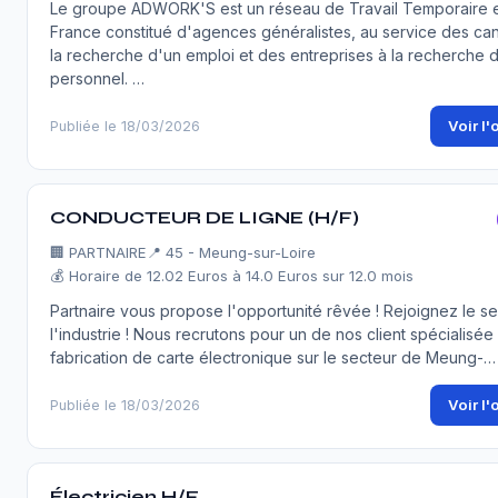
Le groupe ADWORK'S est un réseau de Travail Temporaire 
France constitué d'agences généralistes, au service des can
la recherche d'un emploi et des entreprises à la recherche 
personnel. …
Voir l'
Publiée le 18/03/2026
CONDUCTEUR DE LIGNE (H/F)
🏢
PARTNAIRE
📍 45 - Meung-sur-Loire
💰 Horaire de 12.02 Euros à 14.0 Euros sur 12.0 mois
Partnaire vous propose l'opportunité rêvée ! Rejoignez le s
l'industrie ! Nous recrutons pour un de nos client spécialisée
fabrication de carte électronique sur le secteur de Meung-…
Voir l'
Publiée le 18/03/2026
Électricien H/F