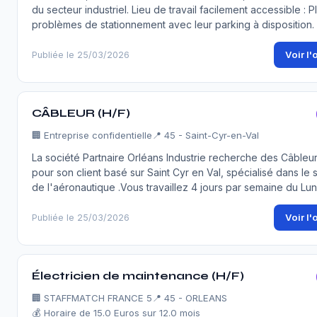
du secteur industriel. Lieu de travail facilement accessible : P
problèmes de stationnement avec leur parking à disposition.
Voir l'
Publiée le 25/03/2026
CÂBLEUR (H/F)
🏢
Entreprise confidentielle
📍 45 - Saint-Cyr-en-Val
La société Partnaire Orléans Industrie recherche des Câbleu
pour son client basé sur Saint Cyr en Val, spécialisé dans le 
de l'aéronautique .Vous travaillez 4 jours par semaine du Lu
Voir l'
Publiée le 25/03/2026
Électricien de maintenance (H/F)
🏢
STAFFMATCH FRANCE 5
📍 45 - ORLEANS
💰 Horaire de 15.0 Euros sur 12.0 mois