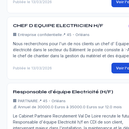
Voir l'
Publiée le 13/03/2026
CHEF D EQUIPE ELECTRICIEN H/F
🏢
Entreprise confidentielle
📍 45 - Orléans
Nous recherchons pour l'un de nos clients un chef d' Equip
électricité dans le secteur du Bâtiment .le poste consiste à :-
le chef de chantier dans la gestion du matériel et des équip
Voir l'
Publiée le 13/03/2026
Responsable d'équipe Electricité (H/F)
🏢
PARTNAIRE
📍 45 - Orléans
💰 Annuel de 30000.0 Euros à 35000.0 Euros sur 12.0 mois
Le Cabinet Partnaire Recrutement Val De Loire recrute le futu
Responsable d'équipe Electricité h/f en CDI de son client,
intervenant majeur dans l'installation, la maintenance et le 