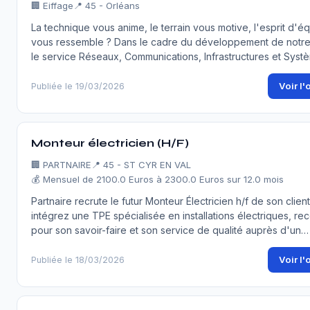
🏢
Eiffage
📍 45 - Orléans
La technique vous anime, le terrain vous motive, l'esprit d'é
vous ressemble ? Dans le cadre du développement de notre 
le service Réseaux, Communications, Infrastructures et Sys
Voir l'
Publiée le 19/03/2026
Monteur électricien (H/F)
🏢
PARTNAIRE
📍 45 - ST CYR EN VAL
💰 Mensuel de 2100.0 Euros à 2300.0 Euros sur 12.0 mois
Partnaire recrute le futur Monteur Électricien h/f de son client
intégrez une TPE spécialisée en installations électriques, r
pour son savoir-faire et son service de qualité auprès d'un…
Voir l'
Publiée le 18/03/2026