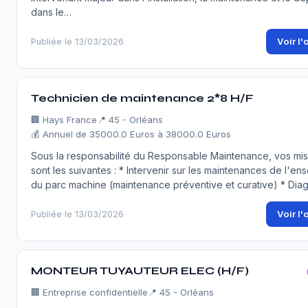
dans le…
Voir l'
Publiée le 13/03/2026
Technicien de maintenance 2*8 H/F
🏢
Hays France
📍 45 - Orléans
💰 Annuel de 35000.0 Euros à 38000.0 Euros
Sous la responsabilité du Responsable Maintenance, vos mis
sont les suivantes : * Intervenir sur les maintenances de l'en
du parc machine (maintenance préventive et curative) * Dia
Voir l'
Publiée le 13/03/2026
MONTEUR TUYAUTEUR ELEC (H/F)
🏢
Entreprise confidentielle
📍 45 - Orléans