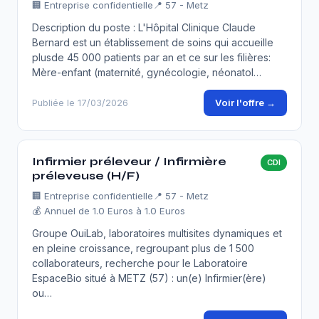
🏢
Entreprise confidentielle
📍 57 - Metz
Description du poste : L'Hôpital Clinique Claude
Bernard est un établissement de soins qui accueille
plusde 45 000 patients par an et ce sur les filières:
Mère-enfant (maternité, gynécologie, néonatol…
Voir l'offre →
Publiée le 17/03/2026
Infirmier préleveur / Infirmière
CDI
préleveuse (H/F)
🏢
Entreprise confidentielle
📍 57 - Metz
💰 Annuel de 1.0 Euros à 1.0 Euros
Groupe OuiLab, laboratoires multisites dynamiques et
en pleine croissance, regroupant plus de 1 500
collaborateurs, recherche pour le Laboratoire
EspaceBio situé à METZ (57) : un(e) Infirmier(ère)
ou…