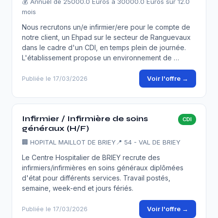
💰 Annuel de 25000.0 Euros à 30000.0 Euros sur 12.0
mois
Nous recrutons un/e infirmier/ere pour le compte de
notre client, un Ehpad sur le secteur de Ranguevaux
dans le cadre d'un CDI, en temps plein de journée.
L'établissement propose un environnement de …
Voir l'offre →
Publiée le 17/03/2026
Infirmier / Infirmière de soins
CDI
généraux (H/F)
🏢
HOPITAL MAILLOT DE BRIEY
📍 54 - VAL DE BRIEY
Le Centre Hospitalier de BRIEY recrute des
infirmiers/infirmières en soins généraux diplômées
d'état pour différents services. Travail postés,
semaine, week-end et jours fériés.
Voir l'offre →
Publiée le 17/03/2026