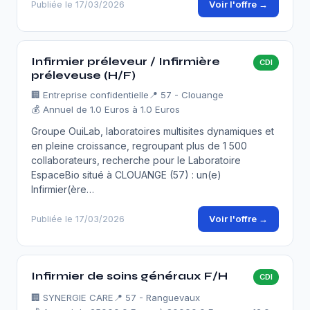
Voir l'offre →
Publiée le 17/03/2026
Infirmier préleveur / Infirmière
CDI
préleveuse (H/F)
🏢
Entreprise confidentielle
📍 57 - Clouange
💰 Annuel de 1.0 Euros à 1.0 Euros
Groupe OuiLab, laboratoires multisites dynamiques et
en pleine croissance, regroupant plus de 1 500
collaborateurs, recherche pour le Laboratoire
EspaceBio situé à CLOUANGE (57) : un(e)
Infirmier(ère…
Voir l'offre →
Publiée le 17/03/2026
Infirmier de soins généraux F/H
CDI
🏢
SYNERGIE CARE
📍 57 - Ranguevaux