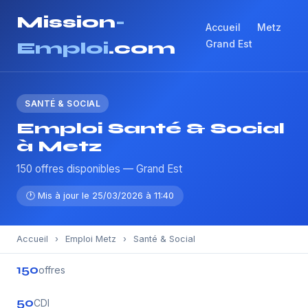
Mission
-
Accueil
Metz
Grand Est
Emploi
.com
SANTÉ & SOCIAL
Emploi Santé & Social
à Metz
150 offres disponibles — Grand Est
🕐 Mis à jour le 25/03/2026 à 11:40
Accueil
›
Emploi Metz
›
Santé & Social
150
offres
50
CDI