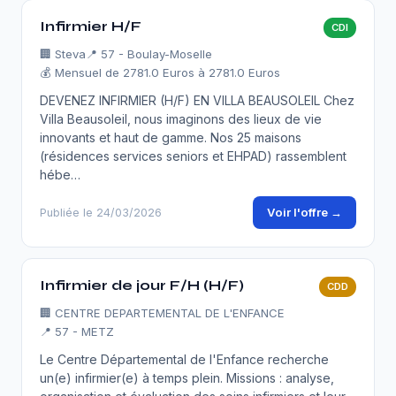
Infirmier H/F
CDI
🏢
Steva
📍 57 - Boulay-Moselle
💰 Mensuel de 2781.0 Euros à 2781.0 Euros
DEVENEZ INFIRMIER (H/F) EN VILLA BEAUSOLEIL Chez
Villa Beausoleil, nous imaginons des lieux de vie
innovants et haut de gamme. Nos 25 maisons
(résidences services seniors et EHPAD) rassemblent
hébe…
Voir l'offre →
Publiée le 24/03/2026
Infirmier de jour F/H (H/F)
CDD
🏢
CENTRE DEPARTEMENTAL DE L'ENFANCE
📍 57 - METZ
Le Centre Départemental de l'Enfance recherche
un(e) infirmier(e) à temps plein. Missions : analyse,