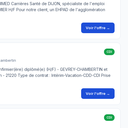
IMED Carrières Santé de DIJON, spécialiste de l'emploi
RMIER H/F Pour notre client, un EHPAD de l'agglomération
Voir l'offre →
CDI
hambertin
Infirmier(ère) diplômé(e) (H/F) - GEVREY-CHAMBERTIN et
n - 21220 Type de contrat : Intérim-Vacation-CDD-CDI Prise
Voir l'offre →
CDI