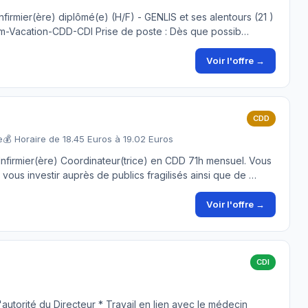
firmier(ère) diplômé(e) (H/F) - GENLIS et ses alentours (21 )
térim-Vacation-CDD-CDI Prise de poste : Dès que possib…
Voir l'offre →
CDD
e
💰 Horaire de 18.45 Euros à 19.02 Euros
nfirmier(ère) Coordinateur(trice) en CDD 71h mensuel. Vous
 vous investir auprès de publics fragilisés ainsi que de …
Voir l'offre →
CDI
l'autorité du Directeur * Travail en lien avec le médecin