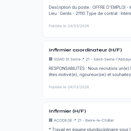
Description du poste : OFFRE D'EMPLOI - In
Lieu : Genlis - 21110 Type de contrat : In
Publiée le 24/03/2026
Infirmier coordinateur (H/F)
🏢
SSIAD St Seine
📍 21 - Saint-Seine-l'Abbay
RESPONSABILITÉS : Nous recrutons un(e) I
êtes motivé(e), rigoureux(se) et souhaitez
Publiée le 24/03/2026
Infirmier (H/F)
🏢
ACODEGE
📍 21 - Beire-le-Châtel
* Travail en équipe pluridisciplinaire sous 