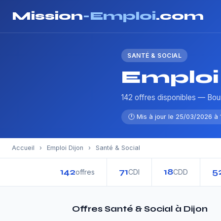
Mission
-Emploi
.com
SANTÉ & SOCIAL
Emploi 
142 offres disponibles — B
🕐 Mis à jour le 25/03/2026 à 
Accueil
›
Emploi Dijon
›
Santé & Social
142
71
18
5
offres
CDI
CDD
Offres Santé & Social à Dijon