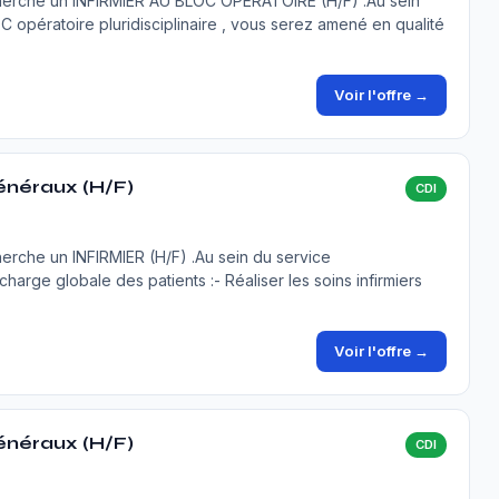
herche un INFIRMIER AU BLOC OPERATOIRE (H/F) .Au sein
C opératoire pluridisciplinaire , vous serez amené en qualité
Voir l'offre →
généraux (H/F)
CDI
erche un INFIRMIER (H/F) .Au sein du service
charge globale des patients :- Réaliser les soins infirmiers
Voir l'offre →
généraux (H/F)
CDI