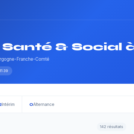
Santé & Social à
ourgogne-Franche-Comté
11:39
2
0
Intérim
Alternance
142 résultats