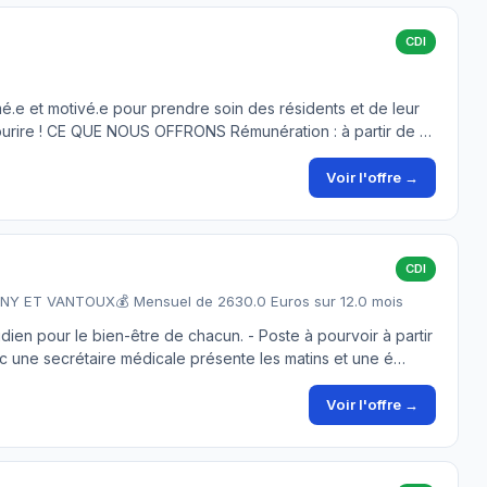
CDI
é.e et motivé.e pour prendre soin des résidents et de leur
 sourire ! CE QUE NOUS OFFRONS Rémunération : à partir de …
Voir l'offre →
CDI
IGNY ET VANTOUX
💰 Mensuel de 2630.0 Euros sur 12.0 mois
ien pour le bien-être de chacun. - Poste à pourvoir à partir
ec une secrétaire médicale présente les matins et une é…
Voir l'offre →