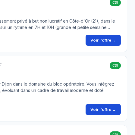
CDI
ssement privé à but non lucratif en Côte-d'Or (21), dans le
ur sur un rythme en 7H et 10H (grande et petite semaine…
Voir l'offre →
F
CDI
r Dijon dans le domaine du bloc opératoire. Vous intégrez
e, évoluant dans un cadre de travail moderne et doté
Voir l'offre →
CDI