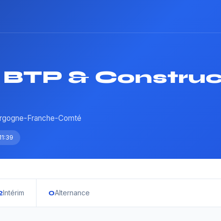
 BTP & Construc
ourgogne-Franche-Comté
11:39
2
0
Intérim
Alternance