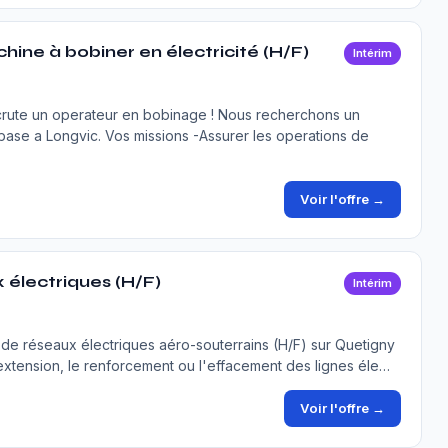
hine à bobiner en électricité (H/F)
Intérim
ecrute un operateur en bobinage ! Nous recherchons un
t base a Longvic. Vos missions -Assurer les operations de
Voir l'offre →
 électriques (H/F)
Intérim
e réseaux électriques aéro-souterrains (H/F) sur Quetigny
l'extension, le renforcement ou l'effacement des lignes éle…
Voir l'offre →