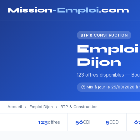
Mission
-Emploi
.com
BTP & CONSTRUCTION
Emploi
Dijon
123 offres disponibles — B
🕐 Mis à jour le 25/03/2026 à 
Accueil
›
Emploi Dijon
›
BTP & Construction
123
56
5
6
offres
CDI
CDD