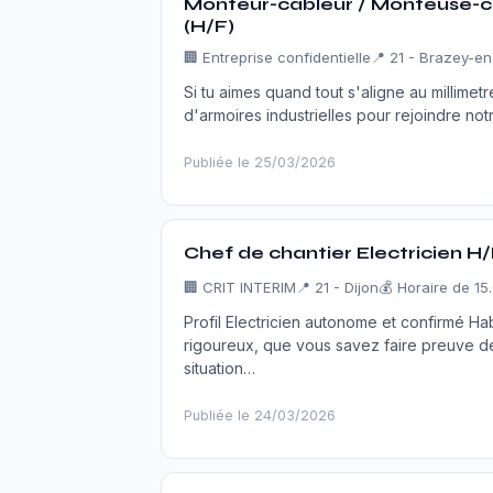
Monteur-câbleur / Monteuse-câ
(H/F)
🏢
Entreprise confidentielle
📍 21 - Brazey-en
Si tu aimes quand tout s'aligne au millime
d'armoires industrielles pour rejoindre not
Publiée le 25/03/2026
Chef de chantier Electricien H
🏢
CRIT INTERIM
📍 21 - Dijon
💰 Horaire de 15
Profil Electricien autonome et confirmé Habi
rigoureux, que vous savez faire preuve d
situation…
Publiée le 24/03/2026