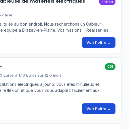
bleuse de matériels électriques
Intérim
-Plaine
tre, tu es au bon endroit. Nous recherchons un Cableur
re equipe a Brazey-en-Plaine. Vos missions : -Realiser les …
Voir l'offre →
/F
CDI
.0 Euros à 17.0 Euros sur 12.0 mois
litations électriques à jour Si vous êtes minutieux et
e réflexion et que vous vous adaptez facilement aux
Voir l'offre →