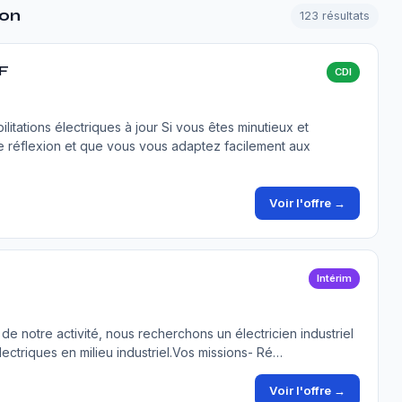
jon
123 résultats
/F
CDI
litations électriques à jour Si vous êtes minutieux et
e réflexion et que vous vous adaptez facilement aux
Voir l'offre →
Intérim
 de notre activité, nous recherchons un électricien industriel
électriques en milieu industriel.Vos missions- Ré…
Voir l'offre →