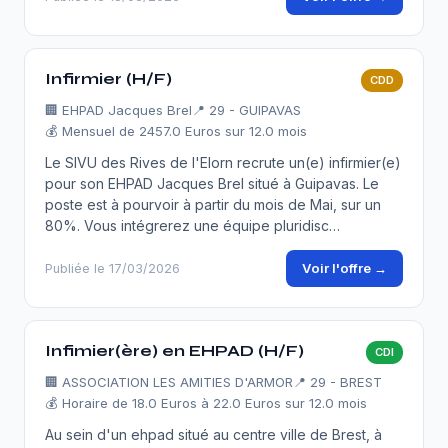
Infirmier (H/F)
CDD
🏢
EHPAD Jacques Brel
📍 29 - GUIPAVAS
💰 Mensuel de 2457.0 Euros sur 12.0 mois
Le SIVU des Rives de l'Elorn recrute un(e) infirmier(e)
pour son EHPAD Jacques Brel situé à Guipavas. Le
poste est à pourvoir à partir du mois de Mai, sur un
80%. Vous intégrerez une équipe pluridisc…
Voir l'offre →
Publiée le 17/03/2026
Infimier(ère) en EHPAD (H/F)
CDI
🏢
ASSOCIATION LES AMITIES D'ARMOR
📍 29 - BREST
💰 Horaire de 18.0 Euros à 22.0 Euros sur 12.0 mois
Au sein d'un ehpad situé au centre ville de Brest, à