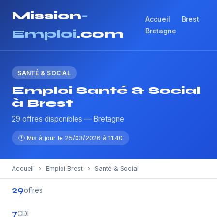
Mission
-
Accueil
Brest
Bretagne
Emploi
.com
SANTÉ & SOCIAL
Emploi Santé & Social
à Brest
29 offres disponibles — Bretagne
🕐 Mis à jour le 25/03/2026 à 11:40
Accueil
›
Emploi Brest
›
Santé & Social
29
offres
7
CDI