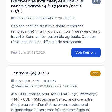
Recherche infirmier/ère libérale
LIB
remplaçante 14 à 17 jours /mois
(H/F)
🏢
Entreprise confidentielle
📍 29 - BREST
Cabinet infirmier Brest rive droite recherche
remplaçant(e) 14 à 17 jours par mois. 1 week-end sur 3
travaillé. Soins variés, patientèle agréable. Quartier
résidentiel aucune difficulté de stationnem…
Voir l'offre →
Publiée le 21/03/2026
Infirmier(e) (H/F)
CDD
🏢
ALV'HEOL
📍 29 - GUILERS
💰 Mensuel de 2600.0 Euros sur 12.0 mois
ALV'HEOL recrute pour son EHPAD un(e) infirmier(e)
(H/F) - CDD - 35h/semaine Venez rejoindre notre
équipe au sein d'un établissement moderne et
ergonomique hébergeant 80 résidents âgés et