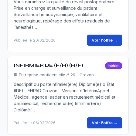
Vous garantirez la qualité du réveil postopératoire :
Prise en charge et surveillance du patient :
Surveillance hémodynamique, ventilatoire et
neurologique, repérage des effets résiduels de
l’anesthés…
Voir l'offre →
Publiée le 20/02/2026
INFIRMIER DE (F/H) (H/F)
Intérim
🏢
Entreprise confidentielle
📍 29 - Crozon
descriptif du posteInfirmier(ère) Diplômé(e) d'État
(IDE) - EHPAD Crozon - Missions d'IntérimAppel
Médical, agence leader en recrutement médical et
paramédical, recherche un(e) Infirmier(ère)
Diplômé(…
Voir l'offre →
Publiée le 06/02/2026