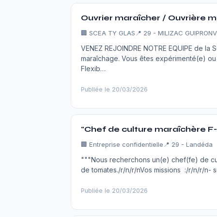
Ouvrier maraîcher / Ouvrière ma
🏢
SCEA TY GLAS
📍 29 - MILIZAC GUIPRON
VENEZ REJOINDRE NOTRE EQUIPE de la SC
maraîchage. Vous êtes expérimenté(e) ou d
Flexib…
Publiée le 20/03/2026
"Chef de culture maraîchère F-
🏢
Entreprise confidentielle
📍 29 - Landéda
"""Nous recherchons un(e) chef(fe) de cu
de tomates./r/n/r/nVos missions :/r/n/r/n- su
Publiée le 20/03/2026