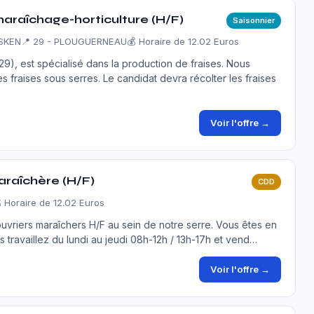
maraîchage-horticulture (H/F)
Saisonnier
SKEN
📍 29 - PLOUGUERNEAU
💰 Horaire de 12.02 Euros
9), est spécialisé dans la production de fraises. Nous
 fraises sous serres. Le candidat devra récolter les fraises
Voir l'offre →
araîchère (H/F)
CDD
 Horaire de 12.02 Euros
vriers maraîchers H/F au sein de notre serre. Vous êtes en
us travaillez du lundi au jeudi 08h-12h / 13h-17h et vend…
Voir l'offre →