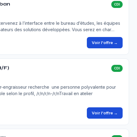
iban
CDI
ervenez à l’interface entre le bureau d’études, les équipes
ilisateurs des solutions développées. Vous serez en char…
Voir l'offre →
H/F)
CDI
ur-engraisseur recherche une personne polyvalente pour
selon le profil, /r/n/r/n-/r/nTravail en atelier
Voir l'offre →