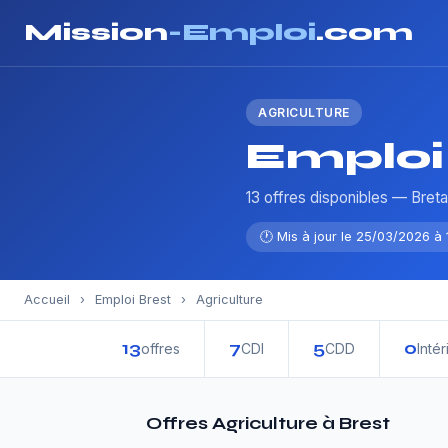
Mission
-Emploi
.com
AGRICULTURE
Emploi 
13 offres disponibles — Bret
🕐 Mis à jour le 25/03/2026 à 
Accueil
›
Emploi Brest
›
Agriculture
13
7
5
0
offres
CDI
CDD
Intér
Offres Agriculture à Brest