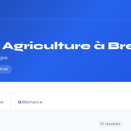
Agriculture à Br
agne
11:40
0
im
Alternance
13 résultats