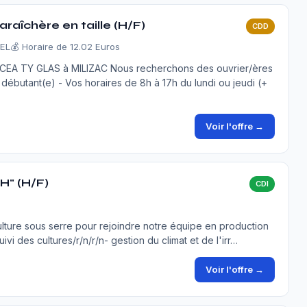
raîchère en taille (H/F)
CDD
VEL
💰 Horaire de 12.02 Euros
EA TY GLAS à MILIZAC Nous recherchons des ouvrier/ères
ébutant(e) - Vos horaires de 8h à 17h du lundi ou jeudi (+
Voir l'offre →
H" (H/F)
CDI
lture sous serre pour rejoindre notre équipe en production
ivi des cultures/r/n/r/n- gestion du climat et de l'irr…
Voir l'offre →