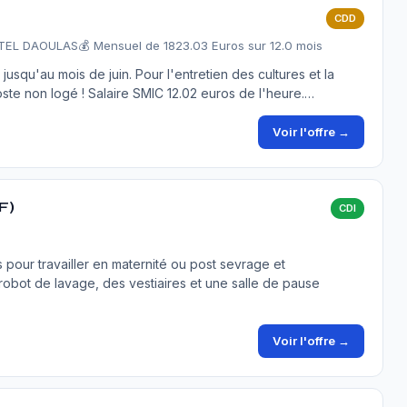
CDD
STEL DAOULAS
💰 Mensuel de 1823.03 Euros sur 12.0 mois
jusqu'au mois de juin. Pour l'entretien des cultures et la
oste non logé ! Salaire SMIC 12.02 euros de l'heure.…
Voir l'offre →
F)
CDI
our travailler en maternité ou post sevrage et
robot de lavage, des vestiaires et une salle de pause
Voir l'offre →