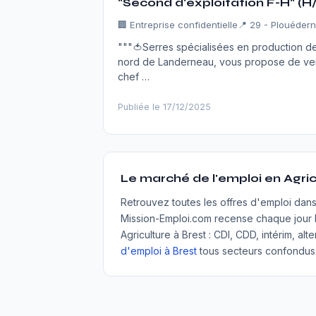
"Second d'exploitation F-H" (H
🏢
Entreprise confidentielle
📍 29 - Plouédern
"""🍅Serres spécialisées en production de
nord de Landerneau, vous propose de veni
chef …
Publiée le 17/12/2025
Le marché de l'emploi en Agric
Retrouvez toutes les offres d'emploi dan
Mission-Emploi.com recense chaque jour l
Agriculture à Brest : CDI, CDD, intérim, a
d'emploi à Brest
tous secteurs confondus