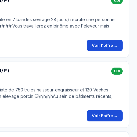
H/F)
CDI
uite en 7 bandes sevrage 28 jours) recrute une personne
./r/n/r/nVous travaillerez en binôme avec l'éleveur mais
Voir l'offre →
H/F)
CDI
mixte de 750 truies naisseur-engraisseur et 120 Vaches
en élevage porcin 🐷/r/n/r/nAu sein de bâtiments récents,
Voir l'offre →