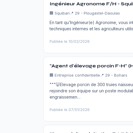
Ingénieur Agronome F/H - Squ
🏢
Squiban
📍 29 - Plougastel-Daoulas
En tant qu’Ingénieur(e) Agronome, vous int
techniques internes et les agriculteurs ut
Publiée le 10/02/2026
"Agent d'élevage porcin F-H" (
🏢
Entreprise confidentielle
📍 29 - Bohars
"""🐷Elevage porcin de 300 truies naisse
rejoindre son équipe sur un poste modulable 
engraissemen…
Publiée le 07/01/2026