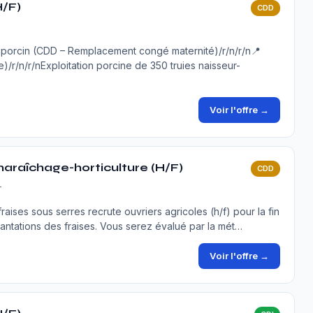
H/F)
CDD
e porcin (CDD – Remplacement congé maternité)/r/n/r/n📍
)/r/n/r/nExploitation porcine de 350 truies naisseur-
Voir l'offre →
maraîchage-horticulture (H/F)
CDD
T
raises sous serres recrute ouvriers agricoles (h/f) pour la fin
antations des fraises. Vous serez évalué par la mét…
Voir l'offre →