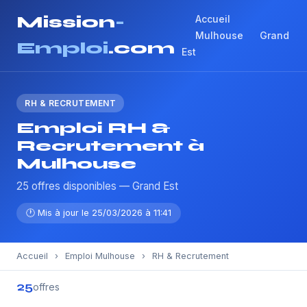
Mission
-
Accueil
Mulhouse
Grand
Emploi
.com
Est
RH & RECRUTEMENT
Emploi RH &
Recrutement à
Mulhouse
25 offres disponibles — Grand Est
🕐 Mis à jour le 25/03/2026 à 11:41
Accueil
›
Emploi Mulhouse
›
RH & Recrutement
25
offres