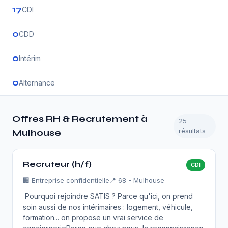
17
CDI
0
CDD
0
Intérim
0
Alternance
Offres RH & Recrutement à
25
résultats
Mulhouse
Recruteur (h/f)
CDI
🏢
Entreprise confidentielle
📍 68 - Mulhouse
Pourquoi rejoindre SATIS ? Parce qu'ici, on prend
soin aussi de nos intérimaires : logement, véhicule,
formation... on propose un vrai service de