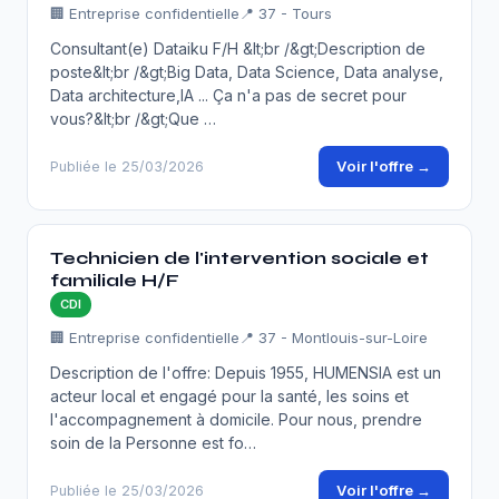
🏢 Entreprise confidentielle
📍 37 - Tours
Consultant(e) Dataiku F/H &lt;br /&gt;Description de
poste&lt;br /&gt;Big Data, Data Science, Data analyse,
Data architecture,IA ... Ça n'a pas de secret pour
vous?&lt;br /&gt;Que …
Voir l'offre →
Publiée le 25/03/2026
Technicien de l'intervention sociale et
familiale H/F
CDI
🏢 Entreprise confidentielle
📍 37 - Montlouis-sur-Loire
Description de l'offre: Depuis 1955, HUMENSIA est un
acteur local et engagé pour la santé, les soins et
l'accompagnement à domicile. Pour nous, prendre
soin de la Personne est fo…
Voir l'offre →
Publiée le 25/03/2026