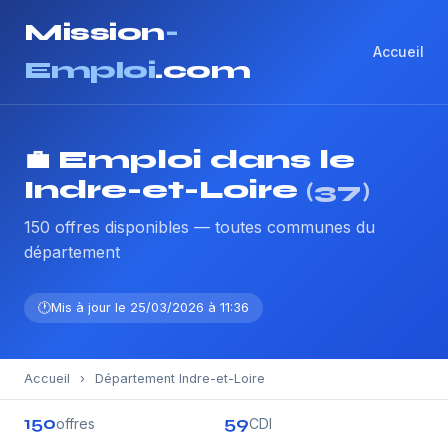
Mission
-
Accueil
Emploi
.com
💼 Emploi dans le
Indre-et-Loire
(37)
150 offres disponibles — toutes communes du
département
Mis à jour le 25/03/2026 à 11:36
Accueil
›
Département Indre-et-Loire
150
59
offres
CDI