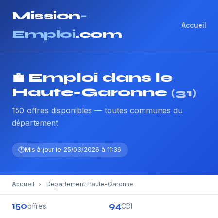
Mission
-
Accueil
Emploi
.com
💼 Emploi dans le
Haute-Garonne
(31)
150 offres disponibles — toutes communes du
département
Mis à jour le 25/03/2026 à 11:36
Accueil
›
Département Haute-Garonne
150
94
offres
CDI