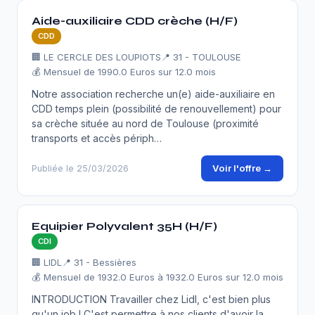
Aide-auxiliaire CDD crèche (H/F)
CDD
🏢 LE CERCLE DES LOUPIOTS
📍 31 - TOULOUSE
💰 Mensuel de 1990.0 Euros sur 12.0 mois
Notre association recherche un(e) aide-auxiliaire en
CDD temps plein (possibilité de renouvellement) pour
sa crèche située au nord de Toulouse (proximité
transports et accès périph…
Voir l'offre →
Publiée le 25/03/2026
Equipier Polyvalent 35H (H/F)
CDI
🏢 LIDL
📍 31 - Bessières
💰 Mensuel de 1932.0 Euros à 1932.0 Euros sur 12.0 mois
INTRODUCTION Travailler chez Lidl, c'est bien plus
qu'un job ! C'est permettre à nos clients d'avoir la