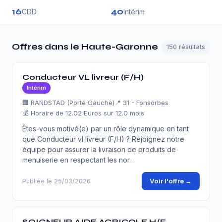
16
40
CDD
Intérim
Offres dans le Haute-Garonne
150 résultats
Conducteur VL livreur (F/H)
Intérim
🏢 RANDSTAD (Porte Gauche)
📍 31 - Fonsorbes
💰 Horaire de 12.02 Euros sur 12.0 mois
Êtes-vous motivé(e) par un rôle dynamique en tant
que Conducteur vl livreur (F/H) ? Rejoignez notre
équipe pour assurer la livraison de produits de
menuiserie en respectant les nor…
Voir l'offre →
Publiée le 25/03/2026
SOIGNEUR AIDE AGRICOLE H/F