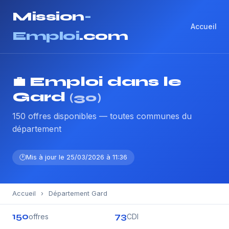
Mission
-
Accueil
Emploi
.com
💼 Emploi dans le
Gard
(30)
150 offres disponibles — toutes communes du
département
Mis à jour le 25/03/2026 à 11:36
Accueil
›
Département Gard
150
73
offres
CDI