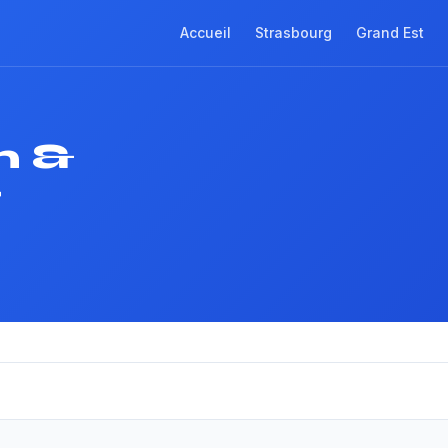
Accueil
Strasbourg
Grand Est
n &
g