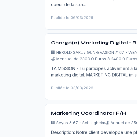
coeur de la stra…
Publiée le 06/03/2026
Chargé(e) Marketing Digital - Re
🏢
HEROLD SARL / GUN-EVASION
📍 67 - WE
💰 Mensuel de 2300.0 Euros à 2400.0 Euros
TA MISSION - Tu participes activement à la 
marketing digital. MARKETING DIGITAL (mi
Publiée le 03/03/2026
Marketing Coordinator F/H
🏢
Seyos
📍 67 - Schiltigheim
💰 Annuel de 35
Description: Notre client développe une 