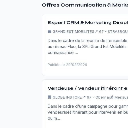
Offres Communication & Marke
Expert CRM & Marketing Direct
🏢
GRAND EST MOBILITES
📍 67 - STRASBO
Dans le cadre de la reprise de l'ensembl
au réseau Fluo, la SPL Grand Est Mobilité
connaissance …
Publiée le 20/03/2026
Vendeuse / Vendeur itinérant e
🏢
GLOBE INSTORE
📍 67 - Obernai
💰 Mensue
Dans le cadre d'une campagne pour gamme
vendeur(se) itinérant pour intervenir en b
du m…