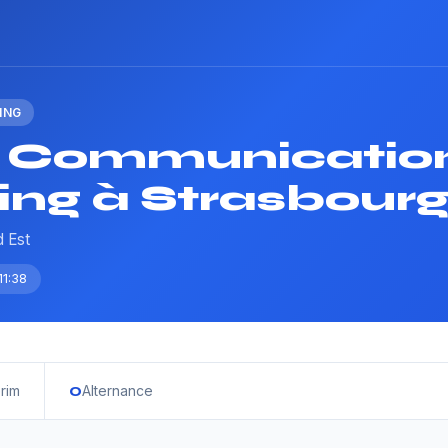
ING
 Communicatio
ing à Strasbour
d Est
11:38
0
érim
Alternance