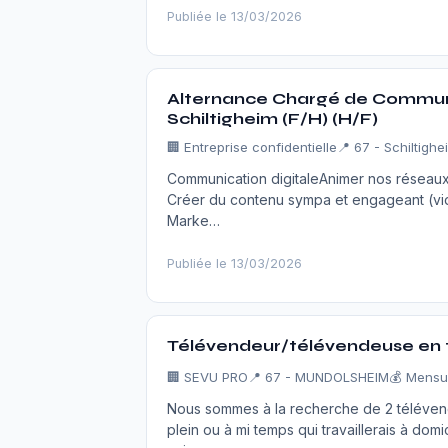
Publiée le 13/03/2026
Alternance Chargé de Communic
Schiltigheim (F/H) (H/F)
🏢
Entreprise confidentielle
📍 67 - Schiltighe
Communication digitaleAnimer nos réseaux
Créer du contenu sympa et engageant (vidé
Marke…
Publiée le 13/03/2026
Télévendeur/télévendeuse en té
🏢
SEVU PRO
📍 67 - MUNDOLSHEIM
💰 Mensu
Nous sommes à la recherche de 2 téléven
plein ou à mi temps qui travaillerais à dom