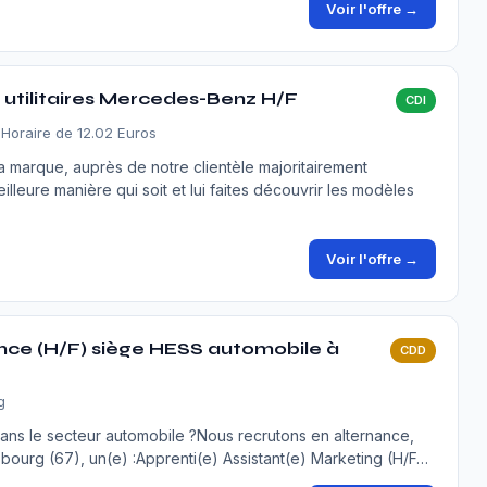
Voir l'offre →
 utilitaires Mercedes-Benz H/F
CDI
 Horaire de 12.02 Euros
 marque, auprès de notre clientèle majoritairement
illeure manière qui soit et lui faites découvrir les modèles
Voir l'offre →
ance (H/F) siège HESS automobile à
CDD
g
dans le secteur automobile ?Nous recrutons en alternance,
bourg (67), un(e) :Apprenti(e) Assistant(e) Marketing (H/F…