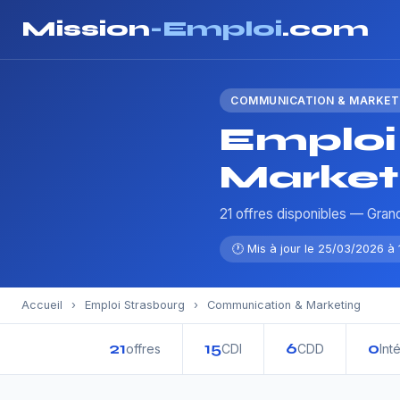
Mission
-Emploi
.com
COMMUNICATION & MARKET
Emploi
Market
21 offres disponibles — Gran
🕐 Mis à jour le 25/03/2026 à 
Accueil
›
Emploi Strasbourg
›
Communication & Marketing
21
15
6
0
offres
CDI
CDD
Int