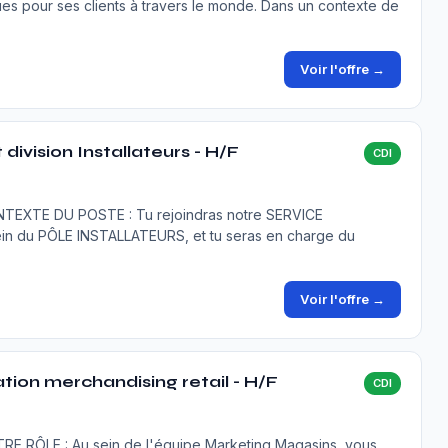
ues pour ses clients à travers le monde. Dans un contexte de
Voir l'offre →
division Installateurs - H/F
CDI
XTE DU POSTE : Tu rejoindras notre SERVICE
 du PÔLE INSTALLATEURS, et tu seras en charge du
Voir l'offre →
ion merchandising retail - H/F
CDI
ÔLE : Au sein de l'équipe Marketing Magasins, vous