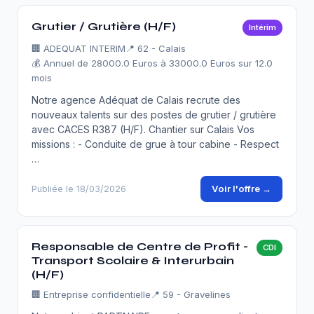
Grutier / Grutière (H/F)
Intérim
🏢
ADEQUAT INTERIM
📍 62 - Calais
💰 Annuel de 28000.0 Euros à 33000.0 Euros sur 12.0
mois
Notre agence Adéquat de Calais recrute des
nouveaux talents sur des postes de grutier / grutière
avec CACES R387 (H/F). Chantier sur Calais Vos
missions : - Conduite de grue à tour cabine - Respect
…
Voir l'offre →
Publiée le 18/03/2026
Responsable de Centre de Profit -
CDI
Transport Scolaire & Interurbain
(H/F)
🏢
Entreprise confidentielle
📍 59 - Gravelines