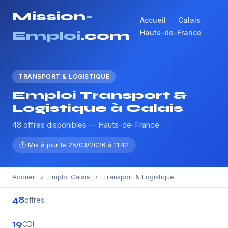
Mission
-
Accueil
Calais
Hauts-de-France
Emploi
.com
TRANSPORT & LOGISTIQUE
Emploi Transport &
Logistique à Calais
48 offres disponibles — Hauts-de-France
🕐 Mis à jour le 25/03/2026 à 11:42
Accueil
›
Emploi Calais
›
Transport & Logistique
48
offres
19
CDI