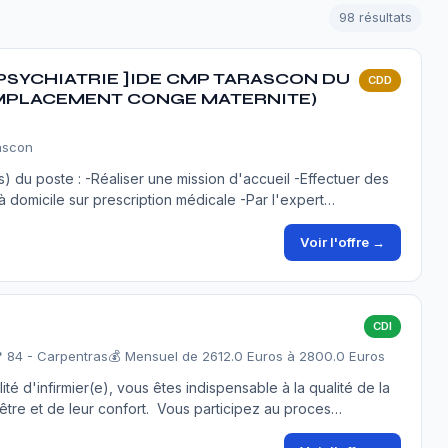
n
98 résultats
 PSYCHIATRIE ]IDE CMP TARASCON DU
CDD
 REMPLACEMENT CONGE MATERNITE)
rascon
) du poste : -Réaliser une mission d'accueil -Effectuer des
s à domicile sur prescription médicale -Par l'expert…
Voir l'offre →
CDI
 84 - Carpentras
💰 Mensuel de 2612.0 Euros à 2800.0 Euros
 d'infirmier(e), vous êtes indispensable à la qualité de la
-être et de leur confort. Vous participez au proces…