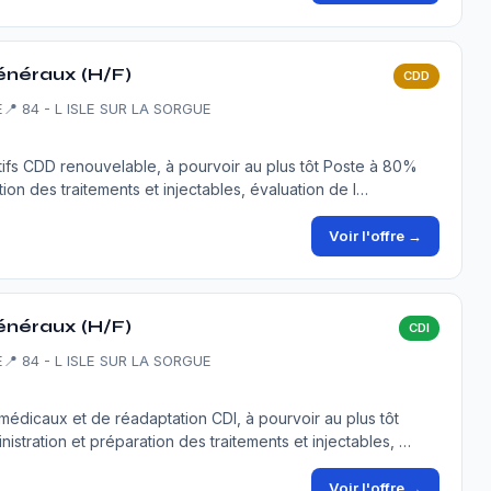
généraux (H/F)
CDD
E
📍 84 - L ISLE SUR LA SORGUE
iatifs CDD renouvelable, à pourvoir au plus tôt Poste à 80%
tion des traitements et injectables, évaluation de l…
Voir l'offre →
généraux (H/F)
CDI
E
📍 84 - L ISLE SUR LA SORGUE
 médicaux et de réadaptation CDI, à pourvoir au plus tôt
nistration et préparation des traitements et injectables, …
Voir l'offre →