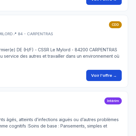
CDD
MILORD
📍 84 - CARPENTRAS
irmier(e) DE (H/F) - CSSR Le Mylord - 84200 CARPENTRAS
 service des autres et travailler dans un environnement où
Voir l'offre →
Intérim
ts âgés, atteints d’infections aiguës ou d’autres problèmes
me cognitifs :Soins de base : Pansements, simples et