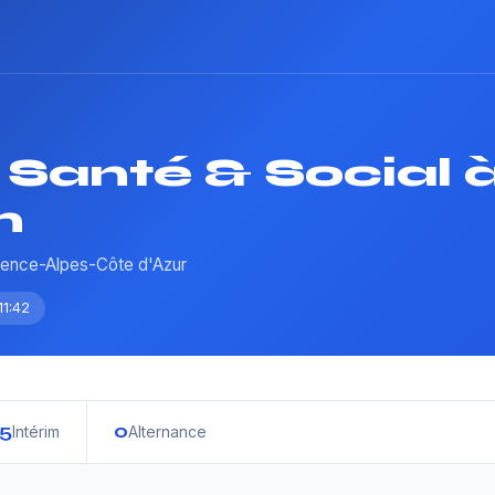
Santé & Social 
n
vence-Alpes-Côte d'Azur
11:42
5
0
Intérim
Alternance