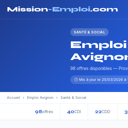
Mission
-Emploi
.com
SANTÉ & SOCIAL
Emploi 
Avigno
98 offres disponibles — Pro
🕐 Mis à jour le 25/03/2026 à 
Accueil
›
Emploi Avignon
›
Santé & Social
98
40
22
3
offres
CDI
CDD