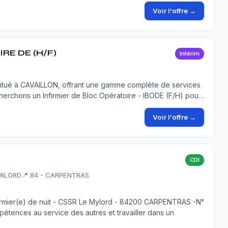
Voir l'offre →
RE DE (H/F)
Intérim
 situé à CAVAILLON, offrant une gamme complète de services
cherchons un Infirmier de Bloc Opératoire - IBODE (F/H) pou…
Voir l'offre →
CDI
MILORD
📍 84 - CARPENTRAS
irmier(e) de nuit - CSSR Le Mylord - 84200 CARPENTRAS -N°
tences au service des autres et travailler dans un