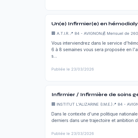
Un(e) Infirmier(e) en hémodialy
🏢
A.T.I.R.
📍 84 - AVIGNON
💰 Mensuel de 260
Vous interviendrez dans le service d'hémo
6 à 8 semaines vous sera proposée en l'a
s…
Publiée le 23/03/2026
Infirmier / Infirmière de soins 
🏢
INSTITUT L'ALIZARINE (I.M.E.)
📍 84 - AVI
Dans le contexte d'une politique nationale
derniers dans une trajectoire et ambition de 
Publiée le 23/03/2026