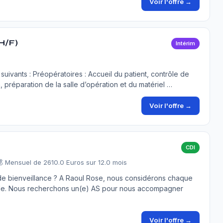
Voir l'offre →
H/F)
Intérim
uivants : Préopératoires : Accueil du patient, contrôle de
on, préparation de la salle d’opération et du matériel …
Voir l'offre →
CDI
 Mensuel de 2610.0 Euros sur 12.0 mois
de bienveillance ? A Raoul Rose, nous considérons chaque
lle. Nous recherchons un(e) AS pour nous accompagner
Voir l'offre →