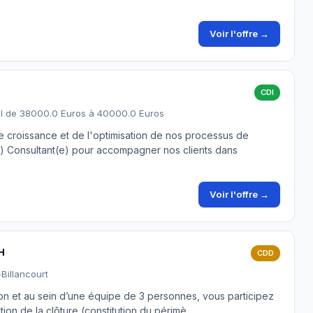
Voir l'offre →
CDI
l de 38000.0 Euros à 40000.0 Euros
 croissance et de l'optimisation de nos processus de
e) Consultant(e) pour accompagner nos clients dans
Voir l'offre →
H
CDD
Billancourt
on et au sein d’une équipe de 3 personnes, vous participez
ion de la clôture (constitution du périmè…