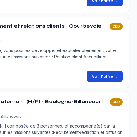
Voir l'offre →
nt et relations clients - Courbevoie
CDD
ie
 vous pourrez développer et exploiter pleinement votre
 les missions suivantes : Relation client Accueillir au
Voir l'offre →
utement (H/F) - Boulogne-Billancourt
CDD
Billancourt
pe RH composée de 3 personnes, et accompagné(e) par la
ur les missions suivantes :RecrutementRédaction et diffusion