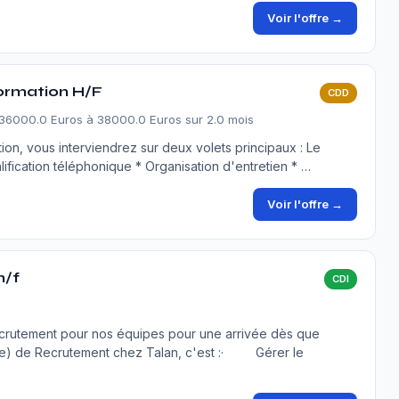
Voir l'offre →
ormation H/F
CDD
 36000.0 Euros à 38000.0 Euros sur 2.0 mois
ion, vous interviendrez sur deux volets principaux : Le
ification téléphonique * Organisation d'entretien * …
Voir l'offre →
h/f
CDI
rutement pour nos équipes pour une arrivée dès que
é(e) de Recrutement chez Talan, c'est :· Gérer le