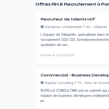
Offres RH & Recrutement à Par
Recruteur de talents H/F
🏢
Entreprise confidentielle
📍 93 - Villepinte
L'équipe de Villepinte, spécialisée dans l
recrutement CDD CDI, formationrecherch
quotidien de rec…
Publiée le 25/03/2026
Commercial - Business Develop
🏢
Rupella Consulting
📍 75 - Paris 1er Arron
RUPELLA CONSULTING est un cabinet qui a
équipe de business developers indépendant
pr…