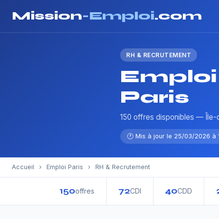
Mission
-Emploi
.com
RH & RECRUTEMENT
Emploi
Paris
150 offres disponibles — Île
🕐 Mis à jour le 25/03/2026 à 
Accueil
›
Emploi Paris
›
RH & Recrutement
150
72
40
offres
CDI
CDD