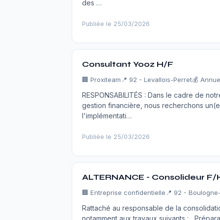
des …
Publiée le 25/03/2026
Consultant Yooz H/F
🏢
Proxiteam
📍 92 - Levallois-Perret
💰 Annue
RESPONSABILITÉS : Dans le cadre de notre
gestion financière, nous recherchons un(
l'implémentati…
Publiée le 25/03/2026
ALTERNANCE - Consolideur F/
🏢
Entreprise confidentielle
📍 92 - Boulogne-
Rattaché au responsable de la consolidati
notamment aux travaux suivants : Préparat