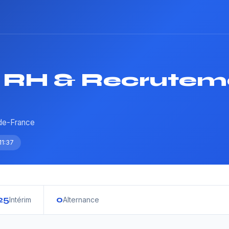
 RH & Recrutem
-de-France
11:37
25
0
Intérim
Alternance