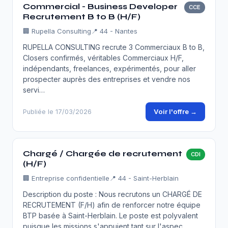
Commercial - Business Developer
CCE
Recrutement B to B (H/F)
🏢
Rupella Consulting
📍 44 - Nantes
RUPELLA CONSULTING recrute 3 Commerciaux B to B,
Closers confirmés, véritables Commerciaux H/F,
indépendants, freelances, expérimentés, pour aller
prospecter auprès des entreprises et vendre nos
servi…
Voir l'offre →
Publiée le 17/03/2026
Chargé / Chargée de recrutement
CDI
(H/F)
🏢
Entreprise confidentielle
📍 44 - Saint-Herblain
Description du poste : Nous recrutons un CHARGÉ DE
RECRUTEMENT (F/H) afin de renforcer notre équipe
BTP basée à Saint-Herblain. Le poste est polyvalent
puisque les missions s'appuient tant sur l'aspec…