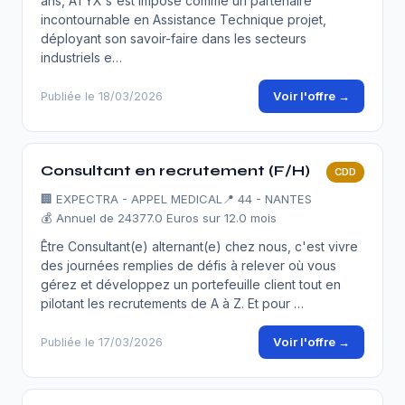
ans, ATYX s'est imposé comme un partenaire
incontournable en Assistance Technique projet,
déployant son savoir-faire dans les secteurs
industriels e…
Voir l'offre →
Publiée le 18/03/2026
Consultant en recrutement (F/H)
CDD
🏢
EXPECTRA - APPEL MEDICAL
📍 44 - NANTES
💰 Annuel de 24377.0 Euros sur 12.0 mois
Être Consultant(e) alternant(e) chez nous, c'est vivre
des journées remplies de défis à relever où vous
gérez et développez un portefeuille client tout en
pilotant les recrutements de A à Z. Et pour …
Voir l'offre →
Publiée le 17/03/2026