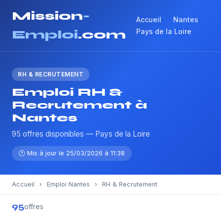
Mission
-
Accueil
Nantes
Pays de la Loire
Emploi
.com
RH & RECRUTEMENT
Emploi RH &
Recrutement à
Nantes
95 offres disponibles — Pays de la Loire
🕐 Mis à jour le 25/03/2026 à 11:38
Accueil
›
Emploi Nantes
›
RH & Recrutement
95
offres