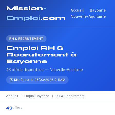
Mission
-
Accueil
Bayonne
Nouvelle-Aquitaine
Emploi
.com
RH & RECRUTEMENT
Emploi RH &
Recrutement à
Bayonne
43 offres disponibles — Nouvelle-Aquitaine
🕐 Mis à jour le 25/03/2026 à 11:42
Accueil
›
Emploi Bayonne
›
RH & Recrutement
43
offres