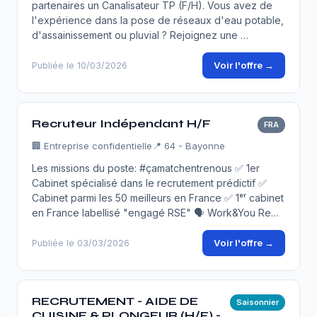
partenaires un Canalisateur TP (F/H). Vous avez de
l'expérience dans la pose de réseaux d'eau potable,
d'assainissement ou pluvial ? Rejoignez une …
Voir l'offre →
Publiée le 10/03/2026
Recruteur Indépendant H/F
FRA
🏢
Entreprise confidentielle
📍 64 - Bayonne
Les missions du poste: #çamatchentrenous ✅ 1er
Cabinet spécialisé dans le recrutement prédictif ✅
Cabinet parmi les 50 meilleurs en France ✅ 1ᵉʳ cabinet
en France labellisé "engagé RSE" 🗣 Work&You Re…
Voir l'offre →
Publiée le 03/03/2026
RECRUTEMENT - AIDE DE
Saisonnier
CUISINE & PLONGEUR (H/F) -