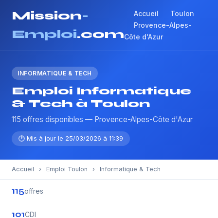
Mission
-
Accueil
Toulon
Provence-Alpes-
Emploi
.com
Côte d'Azur
INFORMATIQUE & TECH
Emploi Informatique
& Tech à Toulon
115 offres disponibles — Provence-Alpes-Côte d'Azur
🕐 Mis à jour le 25/03/2026 à 11:39
Accueil
›
Emploi Toulon
›
Informatique & Tech
115
offres
101
CDI