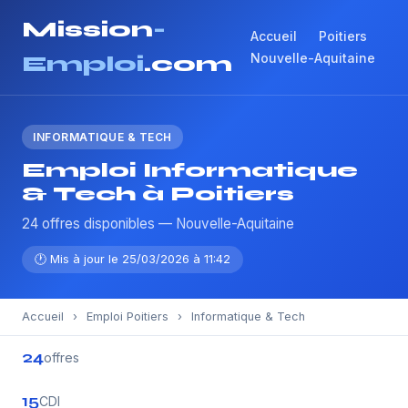
Mission
-
Accueil
Poitiers
Nouvelle-Aquitaine
Emploi
.com
INFORMATIQUE & TECH
Emploi Informatique
& Tech à Poitiers
24 offres disponibles — Nouvelle-Aquitaine
🕐 Mis à jour le 25/03/2026 à 11:42
Accueil
›
Emploi Poitiers
›
Informatique & Tech
24
offres
15
CDI