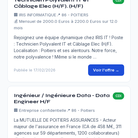
CDI
Câblage Elec (H/F). (H/F)
🏢
IRIS INFORMATIQUE
📍 86 - POITIERS
💰 Mensuel de 2000.0 Euros à 2200.0 Euros sur 12.0
mois
Rejoignez une équipe dynamique chez IRIS IT ! Poste
: Technicien Polyvalent IT et Câblage Elec (H/F).
Localisation : Poitiers et ses alentours. Notre force,
notre polyvalence ! Même si le monde …
Voir l'offre →
Publiée le 17/02/2026
Ingénieur / Ingénieure Data - Data
CDI
Engineer H/F
🏢
Entreprise confidentielle
📍 86 - Poitiers
La MUTUELLE DE POITIERS ASSURANCES - Acteur
majeur de l'assurance en France (CA de 458 M€, 311
agences sur 59 départements, 1200 collaborateurs)