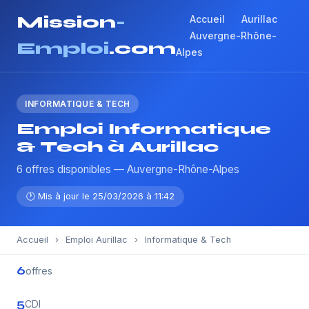
Mission
-
Accueil
Aurillac
Auvergne-Rhône-
Emploi
.com
Alpes
INFORMATIQUE & TECH
Emploi Informatique
& Tech à Aurillac
6 offres disponibles — Auvergne-Rhône-Alpes
🕐 Mis à jour le 25/03/2026 à 11:42
Accueil
›
Emploi Aurillac
›
Informatique & Tech
6
offres
5
CDI