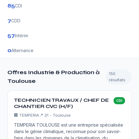
85
CDI
7
CDD
57
Intérim
0
Alternance
Offres Industrie & Production à
150
résultats
Toulouse
TECHNICIEN TRAVAUX / CHEF DE
CDI
CHANTIER CVC (H/F)
🏢
TEMPERIA
📍 31 - Toulouse
TEMPERIA TOULOUSE est une entreprise spécialisée
dans le génie climatique, reconnue pour son savoir-
faire dans les domaines de la climatisation, du