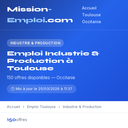
Mission
-
Accueil
Toulouse
Emploi
.com
Occitanie
INDUSTRIE & PRODUCTION
Emploi Industrie &
Production à
Toulouse
150 offres disponibles — Occitanie
🕐 Mis à jour le 25/03/2026 à 11:37
Accueil
›
Emploi Toulouse
›
Industrie & Production
150
offres