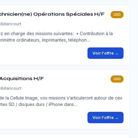
hnicien(ne) Opérations Spéciales H/F
CDD
Billancourt
ez en charge des missions suivantes : • Contribution à la
érimètre ordinateurs, imprimantes, téléphon…
Voir l'offre →
cquisitions H/F
CDD
Billancourt
e la Cellule Image, vos missions s’articuleront autour de ces
artes SD / disques durs / iPhone dans…
Voir l'offre →