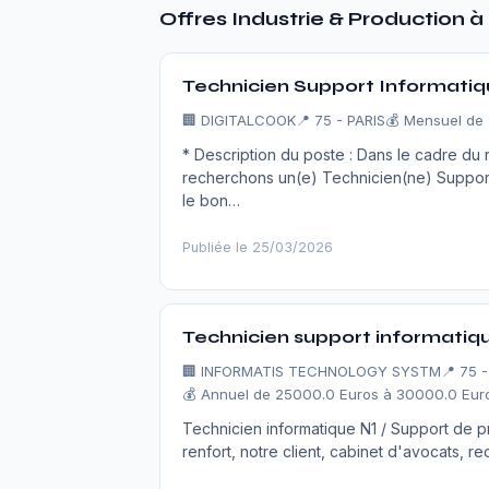
Offres Industrie & Production à
Technicien Support Informatiq
🏢
DIGITALCOOK
📍 75 - PARIS
💰 Mensuel de 
* Description du poste : Dans le cadre du
recherchons un(e) Technicien(ne) Support I
le bon…
Publiée le 25/03/2026
Technicien support informatiqu
🏢
INFORMATIS TECHNOLOGY SYSTM
📍 75 
💰 Annuel de 25000.0 Euros à 30000.0 Euro
Technicien informatique N1 / Support de p
renfort, notre client, cabinet d'avocats, 