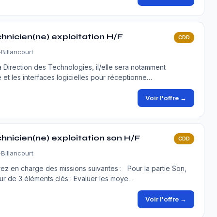
hnicien(ne) exploitation H/F
CDD
Billancourt
a Direction des Technologies, il/elle sera notamment
e et les interfaces logicielles pour réceptionne…
Voir l'offre →
nicien(ne) exploitation son H/F
CDD
Billancourt
ez en charge des missions suivantes : Pour la partie Son,
tour de 3 éléments clés : Evaluer les moye…
Voir l'offre →