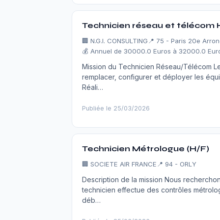
Technicien réseau et télécom 
🏢
N.G.I. CONSULTING
📍 75 - Paris 20e Arro
💰 Annuel de 30000.0 Euros à 32000.0 Euro
Mission du Technicien Réseau/Télécom Le t
remplacer, configurer et déployer les éq
Réali…
Publiée le 25/03/2026
Technicien Métrologue (H/F)
🏢
SOCIETE AIR FRANCE
📍 94 - ORLY
Description de la mission Nous recherchon
technicien effectue des contrôles métrolo
déb…