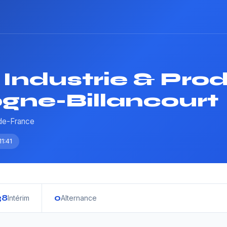
Industrie & Pro
gne-Billancourt
-de-France
1:41
38
0
Intérim
Alternance