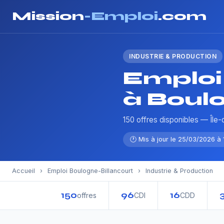
Mission
-Emploi
.com
INDUSTRIE & PRODUCTION
Emploi 
à Boulo
150 offres disponibles — Île
🕐 Mis à jour le 25/03/2026 à 1
Accueil
›
Emploi Boulogne-Billancourt
›
Industrie & Production
150
96
16
offres
CDI
CDD