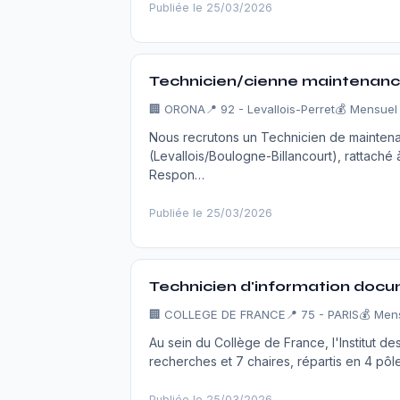
Publiée le 25/03/2026
Technicien/cienne maintenance
🏢
ORONA
📍 92 - Levallois-Perret
💰 Mensuel
Nous recrutons un Technicien de mainten
(Levallois/Boulogne-Billancourt), rattaché
Respon…
Publiée le 25/03/2026
Technicien d'information docu
🏢
COLLEGE DE FRANCE
📍 75 - PARIS
💰 Mens
Au sein du Collège de France, l'Institut de
recherches et 7 chaires, répartis en 4 pô
Publiée le 25/03/2026