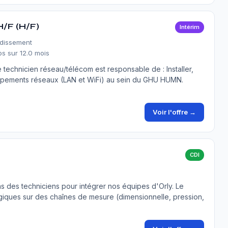
H/F (H/F)
Intérim
ndissement
s sur 12.0 mois
echnicien réseau/télécom est responsable de : Installer,
uipements réseaux (LAN et WiFi) au sein du GHU HUMN.
Voir l'offre →
CDI
s des techniciens pour intégrer nos équipes d'Orly. Le
giques sur des chaînes de mesure (dimensionnelle, pression,