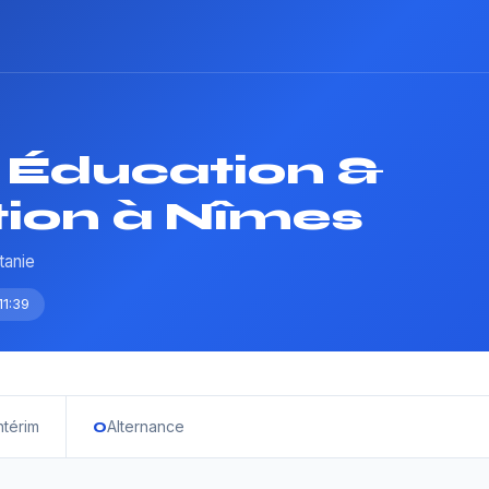
 Éducation &
ion à Nîmes
tanie
11:39
0
ntérim
Alternance