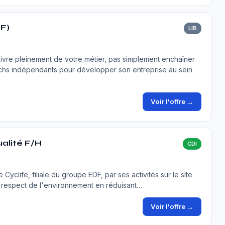
F)
LIB
ivre pleinement de votre métier, pas simplement enchaîner
chs indépendants pour développer son entreprise au sein
Voir l'offre →
alité F/H
CDI
Cyclife, filiale du groupe EDF, par ses activités sur le site
u respect de l'environnement en réduisant…
Voir l'offre →