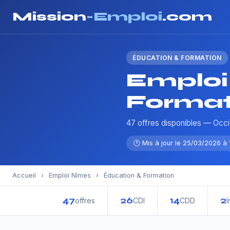
Mission
-Emploi
.com
ÉDUCATION & FORMATION
Emploi
Format
47 offres disponibles — Occi
🕐 Mis à jour le 25/03/2026 à 
Accueil
›
Emploi Nîmes
›
Éducation & Formation
47
26
14
2
offres
CDI
CDD
I