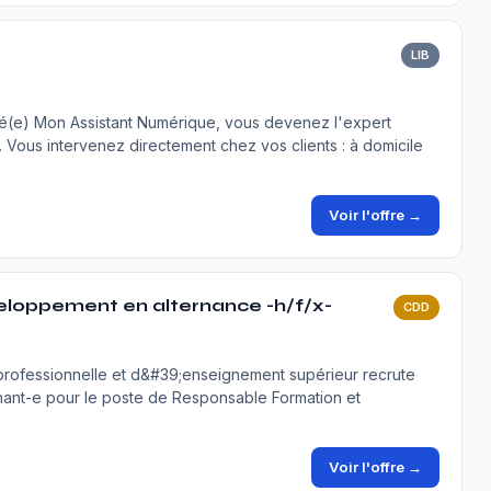
LIB
isé(e) Mon Assistant Numérique, vous devenez l'expert
e. Vous intervenez directement chez vos clients : à domicile
Voir l'offre →
eloppement en alternance -h/f/x-
CDD
 professionnelle et d&#39;enseignement supérieur recrute
rnant-e pour le poste de Responsable Formation et
Voir l'offre →