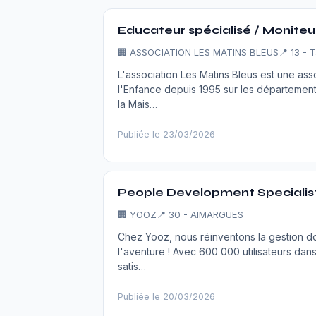
Educateur spécialisé / Moniteu
🏢
ASSOCIATION LES MATINS BLEUS
📍 13 - 
L'association Les Matins Bleus est une as
l'Enfance depuis 1995 sur les départemen
la Mais…
Publiée le 23/03/2026
People Development Specialist
🏢
YOOZ
📍 30 - AIMARGUES
Chez Yooz, nous réinventons la gestion do
l'aventure ! Avec 600 000 utilisateurs dan
satis…
Publiée le 20/03/2026