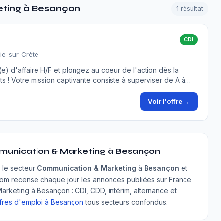
eting à Besançon
1 résultat
CDI
ie-sur-Crète
e) d'affaire H/F et plongez au coeur de l'action dès la
nts ! Votre mission captivante consiste à superviser de A à…
Voir l'offre →
munication & Marketing à Besançon
s le secteur
Communication & Marketing
à
Besançon
et
com recense chaque jour les annonces publiées sur France
arketing à Besançon : CDI, CDD, intérim, alternance et
ffres d'emploi à Besançon
tous secteurs confondus.