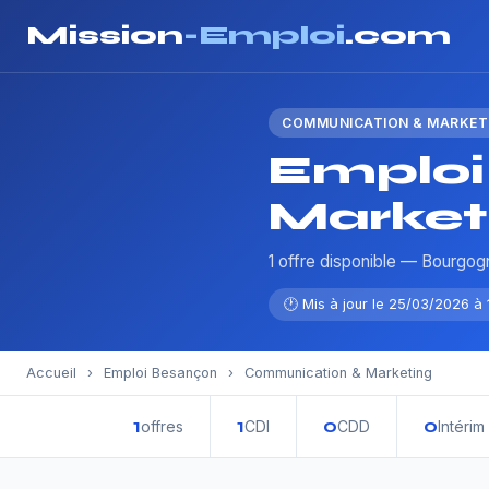
Mission
-Emploi
.com
COMMUNICATION & MARKET
Emploi
Market
1 offre disponible — Bourg
🕐 Mis à jour le 25/03/2026 à 1
Accueil
›
Emploi Besançon
›
Communication & Marketing
1
1
0
0
offres
CDI
CDD
Intérim