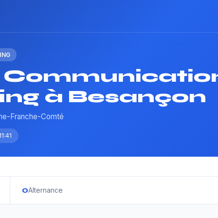
ING
 Communicatio
ing à Besançon
ogne-Franche-Comté
1:41
0
Alternance