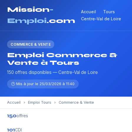
Mission
-
Accueil
Tours
Centre-Val de Loire
Emploi
.com
COMMERCE & VENTE
Emploi Commerce &
Vente à Tours
150 offres disponibles — Centre-Val de Loire
🕐 Mis à jour le 25/03/2026 à 11:40
Accueil
›
Emploi Tours
›
Commerce & Vente
150
offres
101
CDI