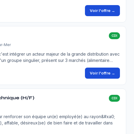
Voir l'offre →
CDI
ur-Mer
est intégrer un acteur majeur de la grande distribution avec
'un groupe singulier, présent sur 3 marchés (alimentaire…
Voir l'offre →
hnique (H/F)
CDI
ur renforcer son équipe un(e) employé(e) au rayon&#xa0;
affable, désireux(se) de bien faire et de travailler dans