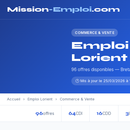
Mission
-Emploi
.com
COMMERCE & VENTE
Emploi
Lorient
96 offres disponibles — Bre
🕐 Mis à jour le 25/03/2026 à 
Accueil
›
Emploi Lorient
›
Commerce & Vente
96
64
16
3
offres
CDI
CDD