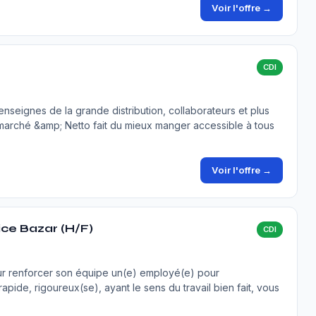
Voir l'offre →
CDI
seignes de la grande distribution, collaborateurs et plus
marché &amp; Netto fait du mieux manger accessible à tous
Voir l'offre →
ice Bazar (H/F)
CDI
ur renforcer son équipe un(e) employé(e) pour
ide, rigoureux(se), ayant le sens du travail bien fait, vous