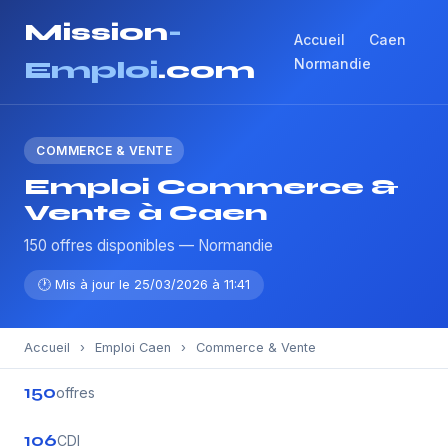
Mission
-
Accueil
Caen
Normandie
Emploi
.com
COMMERCE & VENTE
Emploi Commerce &
Vente à Caen
150 offres disponibles — Normandie
🕐 Mis à jour le 25/03/2026 à 11:41
Accueil
›
Emploi Caen
›
Commerce & Vente
150
offres
106
CDI