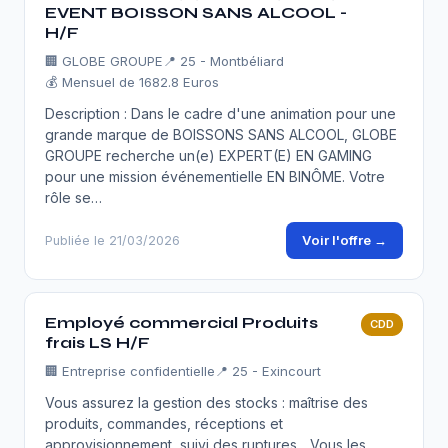
EVENT BOISSON SANS ALCOOL -
H/F
🏢
GLOBE GROUPE
📍 25 - Montbéliard
💰 Mensuel de 1682.8 Euros
Description : Dans le cadre d'une animation pour une
grande marque de BOISSONS SANS ALCOOL, GLOBE
GROUPE recherche un(e) EXPERT(E) EN GAMING
pour une mission événementielle EN BINÔME. Votre
rôle se…
Voir l'offre →
Publiée le 21/03/2026
Employé commercial Produits
CDD
frais LS H/F
🏢
Entreprise confidentielle
📍 25 - Exincourt
Vous assurez la gestion des stocks : maîtrise des
produits, commandes, réceptions et
approvisionnement, suivi des ruptures... Vous les