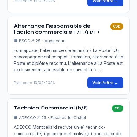
Voir l'offre →
Publiée le 19/03/2026
Alternance Responsable de
CDD
l'action commerciale F/H (H/F)
🏢
BSCC
📍 25 - Audincourt
Formaposte, l'alternance clé en main à La Poste ! Un
accompagnement complet : formation, alternance à La
Poste et diplôme reconnu. L'alternance à La Poste est
exclusivement accessible en suivant la fo…
Voir l'offre →
Publiée le 19/03/2026
Technico Commercial (h/f)
CDI
🏢
ADECCO
📍 25 - Fesches-le-Châtel
ADECCO Montbéliard recrute un(e) technico-
commercial(e) dynamique et motivé(e) pour rejoindre