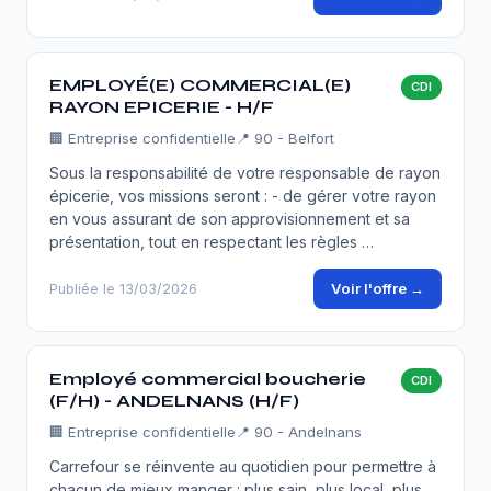
EMPLOYÉ(E) COMMERCIAL(E)
CDI
RAYON EPICERIE - H/F
🏢
Entreprise confidentielle
📍 90 - Belfort
Sous la responsabilité de votre responsable de rayon
épicerie, vos missions seront : - de gérer votre rayon
en vous assurant de son approvisionnement et sa
présentation, tout en respectant les règles …
Voir l'offre →
Publiée le 13/03/2026
Employé commercial boucherie
CDI
(F/H) - ANDELNANS (H/F)
🏢
Entreprise confidentielle
📍 90 - Andelnans
Carrefour se réinvente au quotidien pour permettre à
chacun de mieux manger : plus sain, plus local, plus