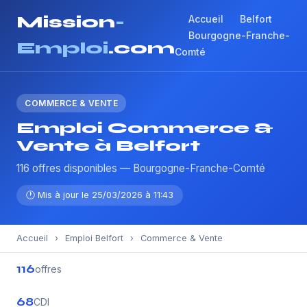
Mission
-
Accueil
Belfort
Bourgogne-Franche-
Emploi
.com
Comté
COMMERCE & VENTE
Emploi Commerce &
Vente à Belfort
116 offres disponibles — Bourgogne-Franche-Comté
🕐 Mis à jour le 25/03/2026 à 11:43
Accueil
›
Emploi Belfort
›
Commerce & Vente
116
offres
68
CDI