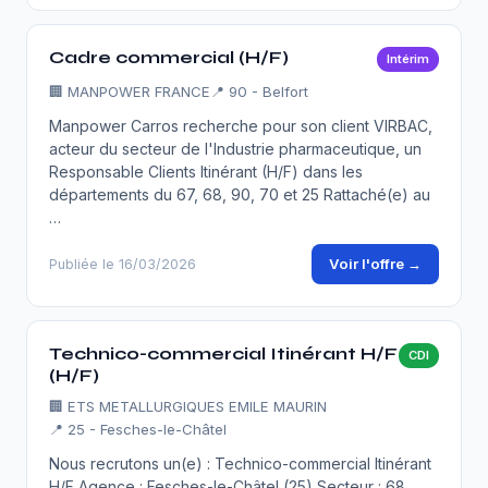
Cadre commercial (H/F)
Intérim
🏢
MANPOWER FRANCE
📍 90 - Belfort
Manpower Carros recherche pour son client VIRBAC,
acteur du secteur de l'Industrie pharmaceutique, un
Responsable Clients Itinérant (H/F) dans les
départements du 67, 68, 90, 70 et 25 Rattaché(e) au
…
Voir l'offre →
Publiée le 16/03/2026
Technico-commercial Itinérant H/F
CDI
(H/F)
🏢
ETS METALLURGIQUES EMILE MAURIN
📍 25 - Fesches-le-Châtel
Nous recrutons un(e) : Technico-commercial Itinérant
H/F Agence : Fesches-le-Châtel (25) Secteur : 68