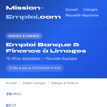
Mission
-
Accueil
Limoges
Nouvelle-Aquitaine
Emploi
.com
BANQUE & FINANCE
Emploi Banque &
Finance à Limoges
76 offres disponibles — Nouvelle-Aquitaine
🕐 Mis à jour le 25/03/2026 à 11:40
Accueil
›
Emploi Limoges
›
Banque & Finance
76
offres
61
CDI